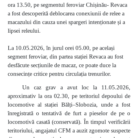
ora 13.50, pe segmentul feroviar Chișinău- Revaca
a fost descoperită deblocarea conexiunii de relee a
macazului din cauza unei spargeri intenționate și a
lipsei releului.
La 10.05.2026, în jurul orei 05.00, pe același
segment feroviar, din partea stației Revaca au fost
desfăcute secțiunile de macaz, ce poate duce la
consecințe critice pentru circulația trenurilor.
Un caz grav a avut loc la 11.05.2026,
aproximativ la ora 02.30, pe teritoriul depoului de
locomotive al stației Bălți–Slobozia, unde a fost
înregistrată o tentativă de furt a pieselor de pe o
locomotivă casată (conservată). În timpul verificării
teritoriului, angajatul CFM a auzit zgomote suspecte