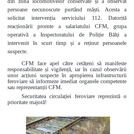
din zona locomotivelor conservate și a observat
persoane necunoscute purtând măști. Acesta a
solicitat intervenția serviciului 112. Datorită
reacționării promte a salariatului CFM, grupa
operativă a Inspectoratului de Poliție Bălți a
intervenit în scurt timp și a reținut persoanele
suspecte.
CFM face apel către cetățeni să manifeste
responsabilitate și vigilență, iar în cazul observării
unor acțiuni suspecte în apropierea infrastructurii
feroviare să informeze imediat organele competente
sau reprezentanții CFM.
Securitatea circulației feroviare reprezintă o
prioritate majoră!