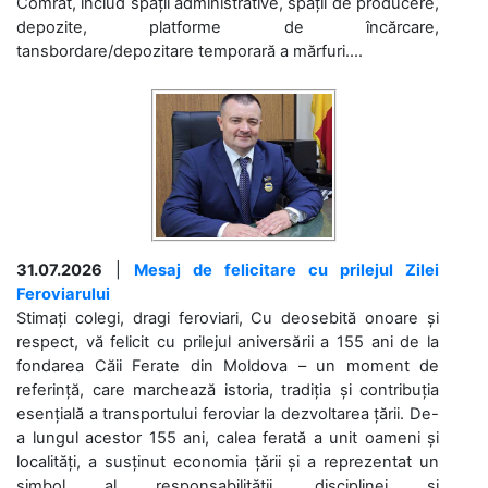
Comrat, includ spații administrative, spații de producere,
depozite, platforme de încărcare,
tansbordare/depozitare temporară a mărfuri....
31.07.2026
|
Mesaj de felicitare cu prilejul Zilei
Feroviarului
Stimați colegi, dragi feroviari, Cu deosebită onoare și
respect, vă felicit cu prilejul aniversării a 155 ani de la
fondarea Căii Ferate din Moldova – un moment de
referință, care marchează istoria, tradiția și contribuția
esențială a transportului feroviar la dezvoltarea țării. De-
a lungul acestor 155 ani, calea ferată a unit oameni și
localități, a susținut economia țării și a reprezentat un
simbol al responsabilității, disciplinei și