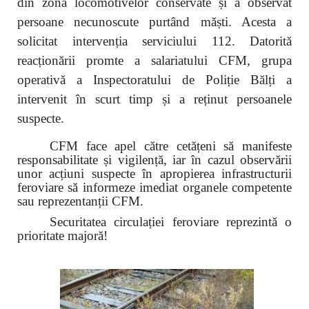
din zona locomotivelor conservate și a observat
persoane necunoscute purtând măști. Acesta a
solicitat intervenția serviciului 112. Datorită
reacționării promte a salariatului CFM, grupa
operativă a Inspectoratului de Poliție Bălți a
intervenit în scurt timp și a reținut persoanele
suspecte.
CFM face apel către cetățeni să manifeste
responsabilitate și vigilență, iar în cazul observării
unor acțiuni suspecte în apropierea infrastructurii
feroviare să informeze imediat organele competente
sau reprezentanții CFM.
Securitatea circulației feroviare reprezintă o
prioritate majoră!