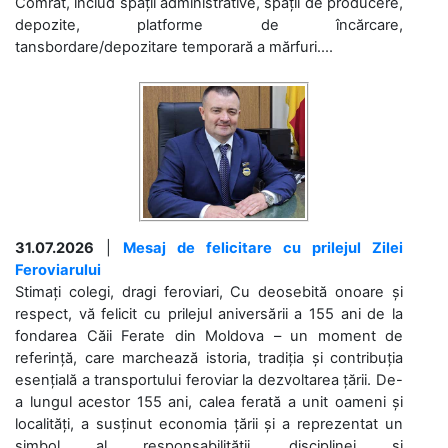
Comrat, includ spații administrative, spații de producere,
depozite, platforme de încărcare,
tansbordare/depozitare temporară a mărfuri....
31.07.2026
|
Mesaj de felicitare cu prilejul Zilei
Feroviarului
Stimați colegi, dragi feroviari, Cu deosebită onoare și
respect, vă felicit cu prilejul aniversării a 155 ani de la
fondarea Căii Ferate din Moldova – un moment de
referință, care marchează istoria, tradiția și contribuția
esențială a transportului feroviar la dezvoltarea țării. De-
a lungul acestor 155 ani, calea ferată a unit oameni și
localități, a susținut economia țării și a reprezentat un
simbol al responsabilității, disciplinei și