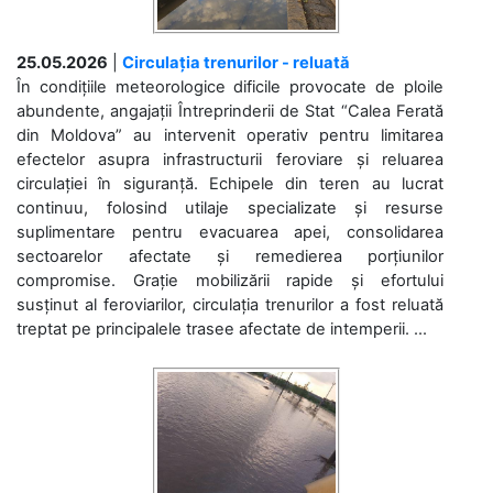
25.05.2026
|
Circulația trenurilor - reluată
În condițiile meteorologice dificile provocate de ploile
abundente, angajații Întreprinderii de Stat “Calea Ferată
din Moldova” au intervenit operativ pentru limitarea
efectelor asupra infrastructurii feroviare și reluarea
circulației în siguranță. Echipele din teren au lucrat
continuu, folosind utilaje specializate și resurse
suplimentare pentru evacuarea apei, consolidarea
sectoarelor afectate și remedierea porțiunilor
compromise. Grație mobilizării rapide și efortului
susținut al feroviarilor, circulația trenurilor a fost reluată
treptat pe principalele trasee afectate de intemperii. ...