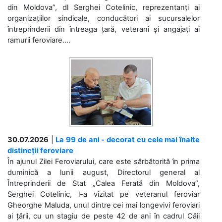
din Moldova”, dl Serghei Cotelinic, reprezentanți ai
organizațiilor sindicale, conducători ai sucursalelor
întreprinderii din întreaga țară, veterani și angajați ai
ramurii feroviare....
30.07.2026
|
La 99 de ani - decorat cu cele mai înalte
distincții feroviare
În ajunul Zilei Feroviarului, care este sărbătorită în prima
duminică a lunii august, Directorul general al
Întreprinderii de Stat „Calea Ferată din Moldova”,
Serghei Cotelinic, l-a vizitat pe veteranul feroviar
Gheorghe Maluda, unul dintre cei mai longevivi feroviari
ai țării, cu un stagiu de peste 42 de ani în cadrul Căii