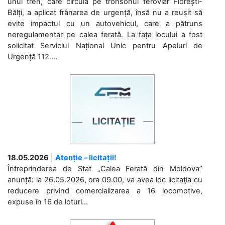
unui tren, care circula pe tronsonul feroviar Florești-
Bălți, a aplicat frânarea de urgență, însă nu a reușit să
evite impactul cu un autovehicul, care a pătruns
neregulamentar pe calea ferată. La fața locului a fost
solicitat Serviciul Național Unic pentru Apeluri de
Urgență 112....
18.05.2026
|
Atenție – licitații!
Întreprinderea de Stat „Calea Ferată din Moldova”
anunță: la 26.05.2026, ora 09.00, va avea loc licitaţia cu
reducere privind comercializarea a 16 locomotive,
expuse în 16 de loturi...