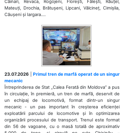
Căinari, Revaca, Rogojeni, Florești, Fălești, Răuțel,
Mateuți, Drochia, Brătușeni, Lipcani, Vălcineț, Cimișlia,
Căușeni și Iargara....
23.07.2026
|
Primul tren de marfă operat de un singur
mecanic
Întreprinderea de Stat „Calea Ferată din Moldova” a pus
în circulație, în premieră, un tren de marfă, deservit de
un echipaj de locomotivă, format dintr-un singur
mecanic - un pas important în creșterea eficienței
exploatării parcului de locomotive și în optimizarea
organizării procesului de transport. Trenul este format
din 56 de vagoane, cu o masă totală de aproximativ
5.000 de tone, și circulă pe ruta Chișinău –