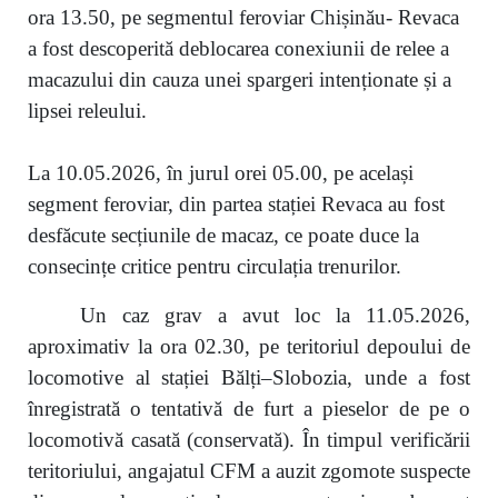
ora 13.50, pe segmentul feroviar Chișinău- Revaca
a fost descoperită deblocarea conexiunii de relee a
macazului din cauza unei spargeri intenționate și a
lipsei releului.
La 10.05.2026, în jurul orei 05.00, pe același
segment feroviar, din partea stației Revaca au fost
desfăcute secțiunile de macaz, ce poate duce la
consecințe critice pentru circulația trenurilor.
Un caz grav a avut loc la 11.05.2026,
aproximativ la ora 02.30, pe teritoriul depoului de
locomotive al stației Bălți–Slobozia, unde a fost
înregistrată o tentativă de furt a pieselor de pe o
locomotivă casată (conservată). În timpul verificării
teritoriului, angajatul CFM a auzit zgomote suspecte