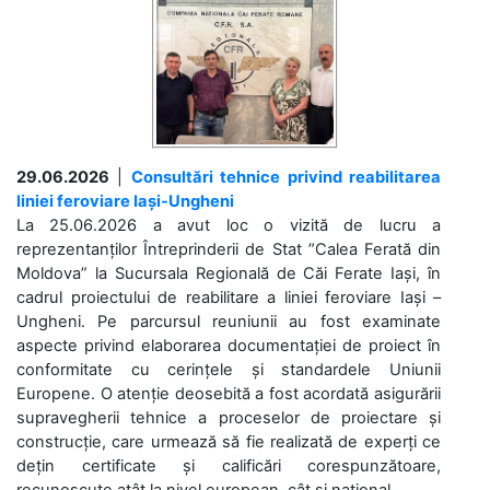
29.06.2026
|
Consultări tehnice privind reabilitarea
liniei feroviare Iași-Ungheni
La 25.06.2026 a avut loc o vizită de lucru a
reprezentanților Întreprinderii de Stat ”Calea Ferată din
Moldova” la Sucursala Regională de Căi Ferate Iași, în
cadrul proiectului de reabilitare a liniei feroviare Iași –
Ungheni. Pe parcursul reuniunii au fost examinate
aspecte privind elaborarea documentației de proiect în
conformitate cu cerințele și standardele Uniunii
Europene. O atenție deosebită a fost acordată asigurării
supravegherii tehnice a proceselor de proiectare și
construcție, care urmează să fie realizată de experți ce
dețin certificate și calificări corespunzătoare,
recunoscute atât la nivel european, cât și național. ...