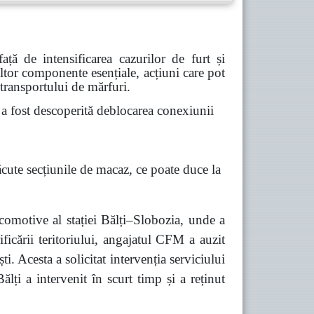
ă de intensificarea cazurilor de furt și
 altor componente esențiale, acțiuni care pot
 transportului de mărfuri.
 fost descoperită deblocarea conexiunii
ăcute secțiunile de macaz, ce poate duce la
comotive al stației Bălți–Slobozia, unde a
ficării teritoriului, angajatul CFM a auzit
 Acesta a solicitat intervenția serviciului
lți a intervenit în scurt timp și a reținut