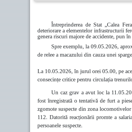
Întreprinderea de Stat „Calea Fer
deteriorare a elementelor infrastructurii fe
genera riscuri majore de accidente, pun în 
Spre exemplu, la 09.05.2026, aprox
de relee a macazului din cauza unei spargeri
La 10.05.2026, în jurul orei 05.00, pe acel
consecințe critice pentru circulația trenuril
Un caz grav a avut loc la 11.05.202
fost înregistrată o tentativă de furt a pi
zgomote suspecte din zona locomotivelor co
112. Datorită reacționării promte a salari
persoanele suspecte.