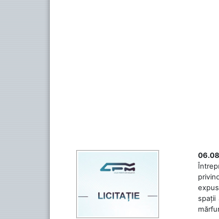
06.08
Întrep
privin
expuse
spații
mărfuri