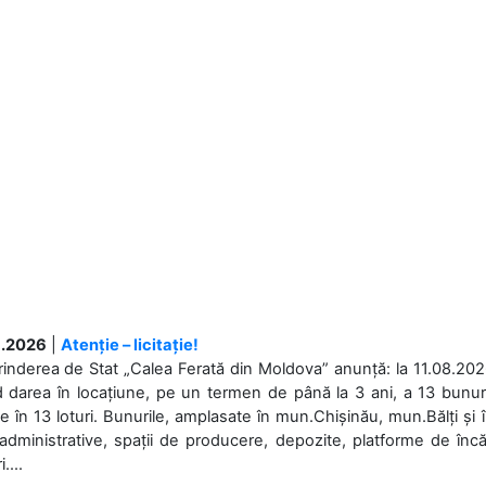
.2026
|
Atenție – licitație!
rinderea de Stat „Calea Ferată din Moldova” anunță: la 11.08.2026,
d darea în locațiune, pe un termen de până la 3 ani, a 13 bunuri
 în 13 loturi. Bunurile, amplasate în mun.Chișinău, mun.Bălți și 
 administrative, spații de producere, depozite, platforme de în
....