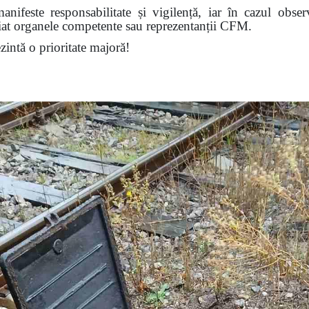
nifeste responsabilitate și vigilență, iar în cazul obser
diat organele competente sau reprezentanții CFM.
ezintă o prioritate majoră!