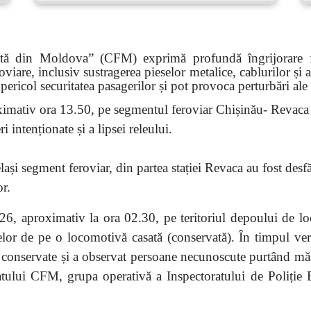
ată din Moldova” (CFM) exprimă profundă îngrijorare faț
roviare, inclusiv sustragerea pieselor metalice, cablurilor și
pericol securitatea pasagerilor și pot provoca perturbări ale
imativ ora 13.50, pe segmentul feroviar Chișinău- Revaca a
 intenționate și a lipsei releului.
ași segment feroviar, din partea stației Revaca au fost desf
or.
6, aproximativ la ora 02.30, pe teritoriul depoului de lo
eselor de pe o locomotivă casată (conservată). În timpul veri
nservate și a observat persoane necunoscute purtând măști.
atului CFM, grupa operativă a Inspectoratului de Poliție Bă