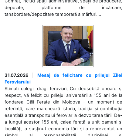
Comrat, includ spații administrative, spații de producere,
depozite, platforme de încărcare,
tansbordare/depozitare temporară a mărfuri....
31.07.2026
|
Mesaj de felicitare cu prilejul Zilei
Feroviarului
Stimați colegi, dragi feroviari, Cu deosebită onoare și
respect, vă felicit cu prilejul aniversării a 155 ani de la
fondarea Căii Ferate din Moldova – un moment de
referință, care marchează istoria, tradiția și contribuția
esențială a transportului feroviar la dezvoltarea țării. De-
a lungul acestor 155 ani, calea ferată a unit oameni și
localități, a susținut economia țării și a reprezentat un
simbol al responsabilității, disciplinei și