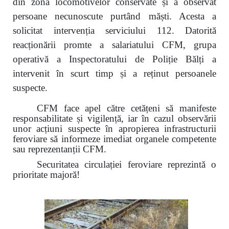
din zona locomotivelor conservate și a observat
persoane necunoscute purtând măști. Acesta a
solicitat intervenția serviciului 112. Datorită
reacționării promte a salariatului CFM, grupa
operativă a Inspectoratului de Poliție Bălți a
intervenit în scurt timp și a reținut persoanele
suspecte.
CFM face apel către cetățeni să manifeste
responsabilitate și vigilență, iar în cazul observării
unor acțiuni suspecte în apropierea infrastructurii
feroviare să informeze imediat organele competente
sau reprezentanții CFM.
Securitatea circulației feroviare reprezintă o
prioritate majoră!