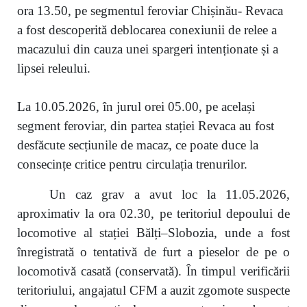
ora 13.50, pe segmentul feroviar Chișinău- Revaca
a fost descoperită deblocarea conexiunii de relee a
macazului din cauza unei spargeri intenționate și a
lipsei releului.
La 10.05.2026, în jurul orei 05.00, pe același
segment feroviar, din partea stației Revaca au fost
desfăcute secțiunile de macaz, ce poate duce la
consecințe critice pentru circulația trenurilor.
Un caz grav a avut loc la 11.05.2026,
aproximativ la ora 02.30, pe teritoriul depoului de
locomotive al stației Bălți–Slobozia, unde a fost
înregistrată o tentativă de furt a pieselor de pe o
locomotivă casată (conservată). În timpul verificării
teritoriului, angajatul CFM a auzit zgomote suspecte