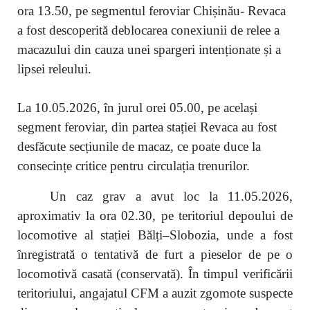
ora 13.50, pe segmentul feroviar Chișinău- Revaca
a fost descoperită deblocarea conexiunii de relee a
macazului din cauza unei spargeri intenționate și a
lipsei releului.
La 10.05.2026, în jurul orei 05.00, pe același
segment feroviar, din partea stației Revaca au fost
desfăcute secțiunile de macaz, ce poate duce la
consecințe critice pentru circulația trenurilor.
Un caz grav a avut loc la 11.05.2026,
aproximativ la ora 02.30, pe teritoriul depoului de
locomotive al stației Bălți–Slobozia, unde a fost
înregistrată o tentativă de furt a pieselor de pe o
locomotivă casată (conservată). În timpul verificării
teritoriului, angajatul CFM a auzit zgomote suspecte