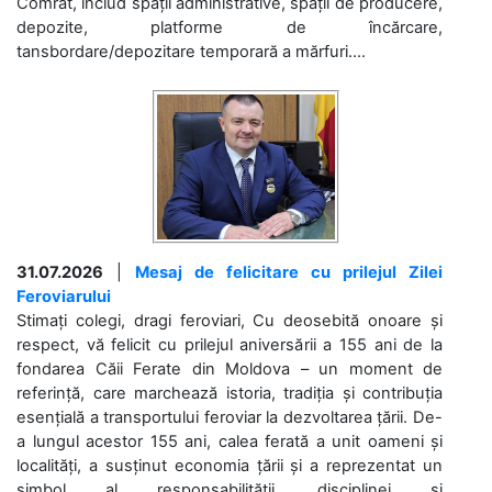
Comrat, includ spații administrative, spații de producere,
depozite, platforme de încărcare,
tansbordare/depozitare temporară a mărfuri....
31.07.2026
|
Mesaj de felicitare cu prilejul Zilei
Feroviarului
Stimați colegi, dragi feroviari, Cu deosebită onoare și
respect, vă felicit cu prilejul aniversării a 155 ani de la
fondarea Căii Ferate din Moldova – un moment de
referință, care marchează istoria, tradiția și contribuția
esențială a transportului feroviar la dezvoltarea țării. De-
a lungul acestor 155 ani, calea ferată a unit oameni și
localități, a susținut economia țării și a reprezentat un
simbol al responsabilității, disciplinei și