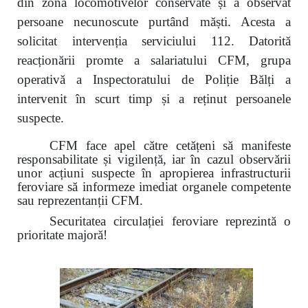
din zona locomotivelor conservate și a observat
persoane necunoscute purtând măști. Acesta a
solicitat intervenția serviciului 112. Datorită
reacționării promte a salariatului CFM, grupa
operativă a Inspectoratului de Poliție Bălți a
intervenit în scurt timp și a reținut persoanele
suspecte.
CFM face apel către cetățeni să manifeste
responsabilitate și vigilență, iar în cazul observării
unor acțiuni suspecte în apropierea infrastructurii
feroviare să informeze imediat organele competente
sau reprezentanții CFM.
Securitatea circulației feroviare reprezintă o
prioritate majoră!