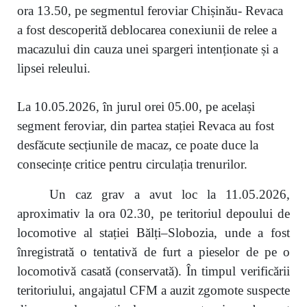
ora 13.50, pe segmentul feroviar Chișinău- Revaca
a fost descoperită deblocarea conexiunii de relee a
macazului din cauza unei spargeri intenționate și a
lipsei releului.
La 10.05.2026, în jurul orei 05.00, pe același
segment feroviar, din partea stației Revaca au fost
desfăcute secțiunile de macaz, ce poate duce la
consecințe critice pentru circulația trenurilor.
Un caz grav a avut loc la 11.05.2026,
aproximativ la ora 02.30, pe teritoriul depoului de
locomotive al stației Bălți–Slobozia, unde a fost
înregistrată o tentativă de furt a pieselor de pe o
locomotivă casată (conservată). În timpul verificării
teritoriului, angajatul CFM a auzit zgomote suspecte