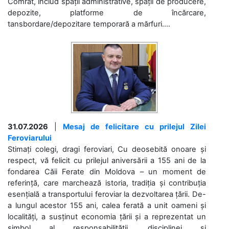
Comrat, includ spații administrative, spații de producere,
depozite, platforme de încărcare,
tansbordare/depozitare temporară a mărfuri....
31.07.2026
|
Mesaj de felicitare cu prilejul Zilei
Feroviarului
Stimați colegi, dragi feroviari, Cu deosebită onoare și
respect, vă felicit cu prilejul aniversării a 155 ani de la
fondarea Căii Ferate din Moldova – un moment de
referință, care marchează istoria, tradiția și contribuția
esențială a transportului feroviar la dezvoltarea țării. De-
a lungul acestor 155 ani, calea ferată a unit oameni și
localități, a susținut economia țării și a reprezentat un
simbol al responsabilității, disciplinei și