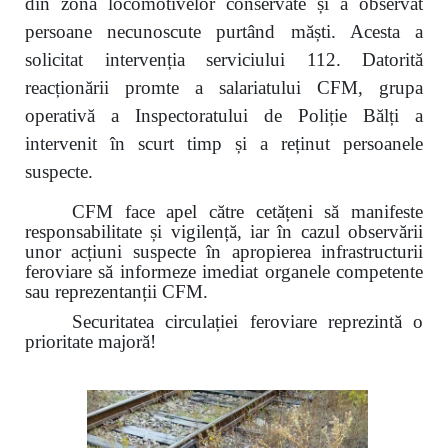
din zona locomotivelor conservate și a observat
persoane necunoscute purtând măști. Acesta a
solicitat intervenția serviciului 112. Datorită
reacționării promte a salariatului CFM, grupa
operativă a Inspectoratului de Poliție Bălți a
intervenit în scurt timp și a reținut persoanele
suspecte.
CFM face apel către cetățeni să manifeste
responsabilitate și vigilență, iar în cazul observării
unor acțiuni suspecte în apropierea infrastructurii
feroviare să informeze imediat organele competente
sau reprezentanții CFM.
Securitatea circulației feroviare reprezintă o
prioritate majoră!