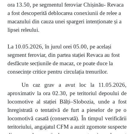
ora 13.50, pe segmentul feroviar Chișinău- Revaca
a fost descoperită deblocarea conexiunii de relee a
macazului din cauza unei spargeri intenționate și a
lipsei releului.
La 10.05.2026, în jurul orei 05.00, pe același
segment feroviar, din partea stației Revaca au fost
desfăcute secțiunile de macaz, ce poate duce la
consecințe critice pentru circulația trenurilor.
Un caz grav a avut loc la 11.05.2026,
aproximativ la ora 02.30, pe teritoriul depoului de
locomotive al stației Bălți–Slobozia, unde a fost
înregistrată o tentativă de furt a pieselor de pe o
locomotivă casată (conservată). În timpul verificării
teritoriului, angajatul CFM a auzit zgomote suspecte