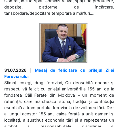
Comrat, includ spații administrative, spații de producere,
depozite, platforme de încărcare,
tansbordare/depozitare temporară a mărfuri....
31.07.2026
|
Mesaj de felicitare cu prilejul Zilei
Feroviarului
Stimați colegi, dragi feroviari, Cu deosebită onoare și
respect, vă felicit cu prilejul aniversării a 155 ani de la
fondarea Căii Ferate din Moldova – un moment de
referință, care marchează istoria, tradiția și contribuția
esențială a transportului feroviar la dezvoltarea țării. De-
a lungul acestor 155 ani, calea ferată a unit oameni și
localități, a susținut economia țării și a reprezentat un
simbol al responsabilității, disciplinei și