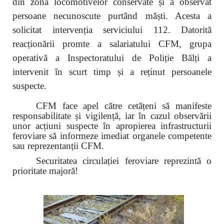
din zona locomotivelor conservate și a observat
persoane necunoscute purtând măști. Acesta a
solicitat intervenția serviciului 112. Datorită
reacționării promte a salariatului CFM, grupa
operativă a Inspectoratului de Poliție Bălți a
intervenit în scurt timp și a reținut persoanele
suspecte.
CFM face apel către cetățeni să manifeste
responsabilitate și vigilență, iar în cazul observării
unor acțiuni suspecte în apropierea infrastructurii
feroviare să informeze imediat organele competente
sau reprezentanții CFM.
Securitatea circulației feroviare reprezintă o
prioritate majoră!