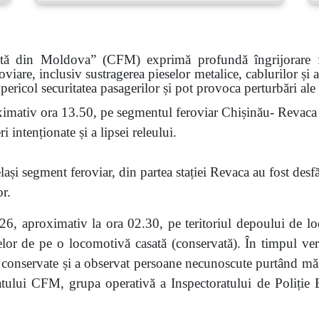
ată din Moldova” (CFM) exprimă profundă îngrijorare faț
roviare, inclusiv sustragerea pieselor metalice, cablurilor și
pericol securitatea pasagerilor și pot provoca perturbări ale
imativ ora 13.50, pe segmentul feroviar Chișinău- Revaca a
 intenționate și a lipsei releului.
ași segment feroviar, din partea stației Revaca au fost desf
or.
6, aproximativ la ora 02.30, pe teritoriul depoului de lo
eselor de pe o locomotivă casată (conservată). În timpul veri
nservate și a observat persoane necunoscute purtând măști.
atului CFM, grupa operativă a Inspectoratului de Poliție Bă