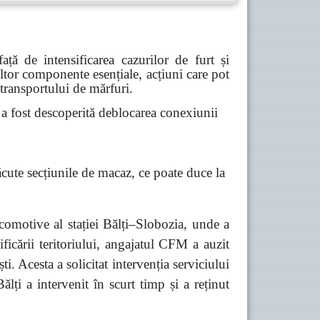
ă de intensificarea cazurilor de furt și
 altor componente esențiale, acțiuni care pot
 transportului de mărfuri.
 fost descoperită deblocarea conexiunii
ăcute secțiunile de macaz, ce poate duce la
comotive al stației Bălți–Slobozia, unde a
ficării teritoriului, angajatul CFM a auzit
 Acesta a solicitat intervenția serviciului
lți a intervenit în scurt timp și a reținut