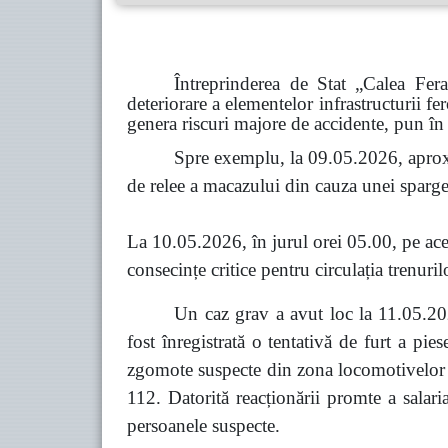
Întreprinderea de Stat „Calea Fer
deteriorare a elementelor infrastructurii fe
genera riscuri majore de accidente, pun în 
Spre exemplu, la 09.05.2026, aprox
de relee a macazului din cauza unei spargeri
La 10.05.2026, în jurul orei 05.00, pe acel
consecințe critice pentru circulația trenuril
Un caz grav a avut loc la 11.05.202
fost înregistrată o tentativă de furt a pi
zgomote suspecte din zona locomotivelor co
112. Datorită reacționării promte a salari
persoanele suspecte.