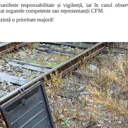
nifeste responsabilitate și vigilență, iar în cazul obser
diat organele competente sau reprezentanții CFM.
ezintă o prioritate majoră!