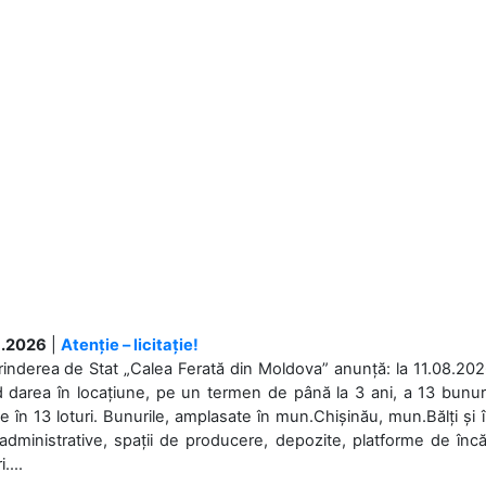
.2026
|
Atenție – licitație!
rinderea de Stat „Calea Ferată din Moldova” anunță: la 11.08.2026,
d darea în locațiune, pe un termen de până la 3 ani, a 13 bunuri
 în 13 loturi. Bunurile, amplasate în mun.Chișinău, mun.Bălți și 
 administrative, spații de producere, depozite, platforme de în
....