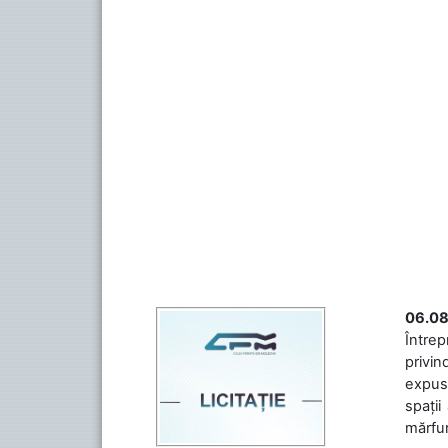
06.08
Întrep
privin
expuse
spații
mărfuri