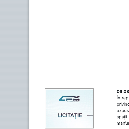
06.08
Întrep
privin
expuse
spații
mărfuri