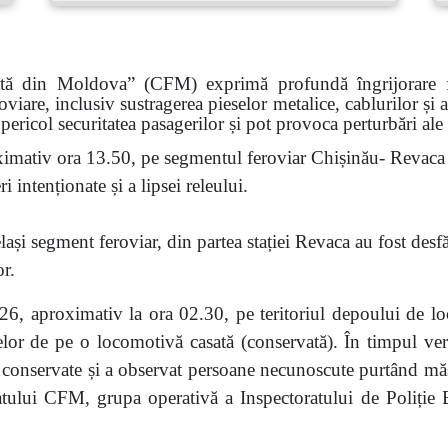
ată din Moldova” (CFM) exprimă profundă îngrijorare faț
roviare, inclusiv sustragerea pieselor metalice, cablurilor și
pericol securitatea pasagerilor și pot provoca perturbări ale
imativ ora 13.50, pe segmentul feroviar Chișinău- Revaca a
 intenționate și a lipsei releului.
ași segment feroviar, din partea stației Revaca au fost desf
or.
6, aproximativ la ora 02.30, pe teritoriul depoului de lo
eselor de pe o locomotivă casată (conservată). În timpul veri
nservate și a observat persoane necunoscute purtând măști.
atului CFM, grupa operativă a Inspectoratului de Poliție Bă