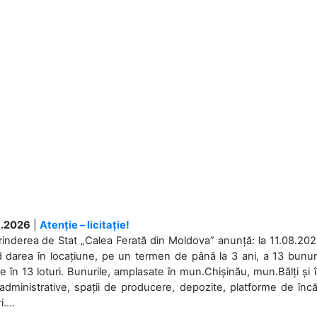
.2026
|
Atenție – licitație!
rinderea de Stat „Calea Ferată din Moldova” anunță: la 11.08.2026,
d darea în locațiune, pe un termen de până la 3 ani, a 13 bunuri
 în 13 loturi. Bunurile, amplasate în mun.Chișinău, mun.Bălți și 
 administrative, spații de producere, depozite, platforme de în
....