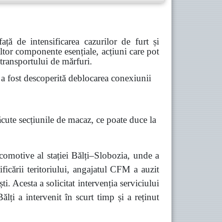
ă de intensificarea cazurilor de furt și
 altor componente esențiale, acțiuni care pot
 transportului de mărfuri.
 fost descoperită deblocarea conexiunii
ăcute secțiunile de macaz, ce poate duce la
comotive al stației Bălți–Slobozia, unde a
ficării teritoriului, angajatul CFM a auzit
 Acesta a solicitat intervenția serviciului
lți a intervenit în scurt timp și a reținut