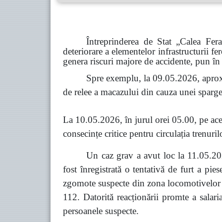
Întreprinderea de Stat „Calea Fer
deteriorare a elementelor infrastructurii fe
genera riscuri majore de accidente, pun în 
Spre exemplu, la 09.05.2026, aprox
de relee a macazului din cauza unei spargeri
La 10.05.2026, în jurul orei 05.00, pe acel
consecințe critice pentru circulația trenuril
Un caz grav a avut loc la 11.05.202
fost înregistrată o tentativă de furt a pi
zgomote suspecte din zona locomotivelor co
112. Datorită reacționării promte a salari
persoanele suspecte.