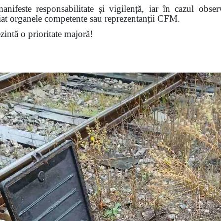
nifeste responsabilitate și vigilență, iar în cazul obser
diat organele competente sau reprezentanții CFM.
ezintă o prioritate majoră!