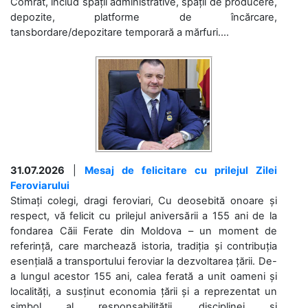
Comrat, includ spații administrative, spații de producere,
depozite, platforme de încărcare,
tansbordare/depozitare temporară a mărfuri....
31.07.2026
|
Mesaj de felicitare cu prilejul Zilei
Feroviarului
Stimați colegi, dragi feroviari, Cu deosebită onoare și
respect, vă felicit cu prilejul aniversării a 155 ani de la
fondarea Căii Ferate din Moldova – un moment de
referință, care marchează istoria, tradiția și contribuția
esențială a transportului feroviar la dezvoltarea țării. De-
a lungul acestor 155 ani, calea ferată a unit oameni și
localități, a susținut economia țării și a reprezentat un
simbol al responsabilității, disciplinei și