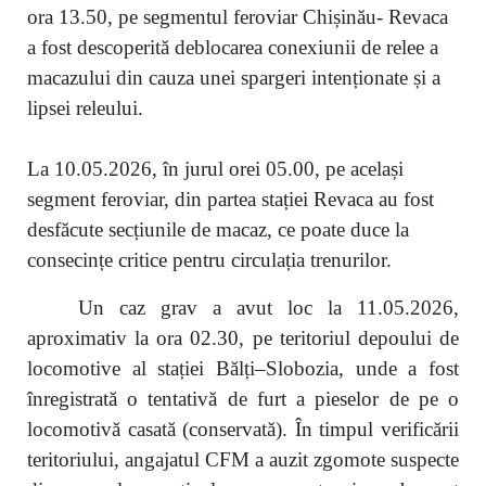
ora 13.50, pe segmentul feroviar Chișinău- Revaca
a fost descoperită deblocarea conexiunii de relee a
macazului din cauza unei spargeri intenționate și a
lipsei releului.
La 10.05.2026, în jurul orei 05.00, pe același
segment feroviar, din partea stației Revaca au fost
desfăcute secțiunile de macaz, ce poate duce la
consecințe critice pentru circulația trenurilor.
Un caz grav a avut loc la 11.05.2026,
aproximativ la ora 02.30, pe teritoriul depoului de
locomotive al stației Bălți–Slobozia, unde a fost
înregistrată o tentativă de furt a pieselor de pe o
locomotivă casată (conservată). În timpul verificării
teritoriului, angajatul CFM a auzit zgomote suspecte