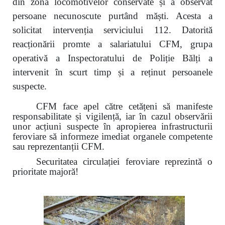
din zona locomotivelor conservate și a observat
persoane necunoscute purtând măști. Acesta a
solicitat intervenția serviciului 112. Datorită
reacționării promte a salariatului CFM, grupa
operativă a Inspectoratului de Poliție Bălți a
intervenit în scurt timp și a reținut persoanele
suspecte.
CFM face apel către cetățeni să manifeste
responsabilitate și vigilență, iar în cazul observării
unor acțiuni suspecte în apropierea infrastructurii
feroviare să informeze imediat organele competente
sau reprezentanții CFM.
Securitatea circulației feroviare reprezintă o
prioritate majoră!