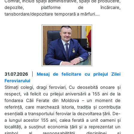
Comrat, includ spații administrative, spații de producere,
depozite, platforme de încărcare,
tansbordare/depozitare temporară a mărfuri....
31.07.2026
|
Mesaj de felicitare cu prilejul Zilei
Feroviarului
Stimați colegi, dragi feroviari, Cu deosebită onoare și
respect, vă felicit cu prilejul aniversării a 155 ani de la
fondarea Căii Ferate din Moldova – un moment de
referință, care marchează istoria, tradiția și contribuția
esențială a transportului feroviar la dezvoltarea țării. De-
a lungul acestor 155 ani, calea ferată a unit oameni și
localități, a susținut economia țării și a reprezentat un
simbol al responsabilității, disciplinei și