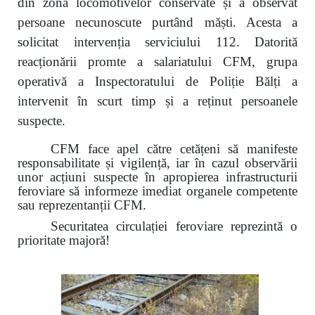
din zona locomotivelor conservate și a observat
persoane necunoscute purtând măști. Acesta a
solicitat intervenția serviciului 112. Datorită
reacționării promte a salariatului CFM, grupa
operativă a Inspectoratului de Poliție Bălți a
intervenit în scurt timp și a reținut persoanele
suspecte.
CFM face apel către cetățeni să manifeste
responsabilitate și vigilență, iar în cazul observării
unor acțiuni suspecte în apropierea infrastructurii
feroviare să informeze imediat organele competente
sau reprezentanții CFM.
Securitatea circulației feroviare reprezintă o
prioritate majoră!