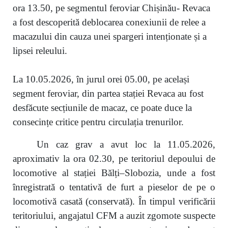
ora 13.50, pe segmentul feroviar Chișinău- Revaca
a fost descoperită deblocarea conexiunii de relee a
macazului din cauza unei spargeri intenționate și a
lipsei releului.
La 10.05.2026, în jurul orei 05.00, pe același
segment feroviar, din partea stației Revaca au fost
desfăcute secțiunile de macaz, ce poate duce la
consecințe critice pentru circulația trenurilor.
Un caz grav a avut loc la 11.05.2026,
aproximativ la ora 02.30, pe teritoriul depoului de
locomotive al stației Bălți–Slobozia, unde a fost
înregistrată o tentativă de furt a pieselor de pe o
locomotivă casată (conservată). În timpul verificării
teritoriului, angajatul CFM a auzit zgomote suspecte