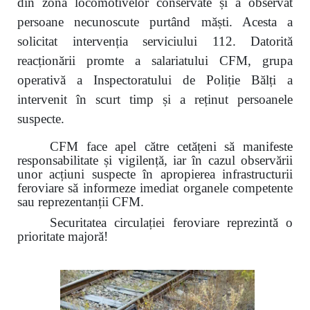
din zona locomotivelor conservate și a observat
persoane necunoscute purtând măști. Acesta a
solicitat intervenția serviciului 112. Datorită
reacționării promte a salariatului CFM, grupa
operativă a Inspectoratului de Poliție Bălți a
intervenit în scurt timp și a reținut persoanele
suspecte.
CFM face apel către cetățeni să manifeste
responsabilitate și vigilență, iar în cazul observării
unor acțiuni suspecte în apropierea infrastructurii
feroviare să informeze imediat organele competente
sau reprezentanții CFM.
Securitatea circulației feroviare reprezintă o
prioritate majoră!