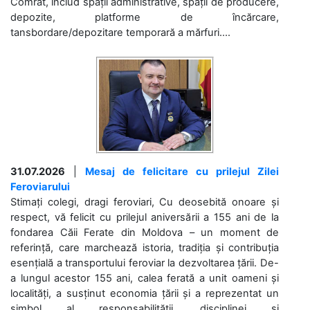
Comrat, includ spații administrative, spații de producere,
depozite, platforme de încărcare,
tansbordare/depozitare temporară a mărfuri....
31.07.2026
|
Mesaj de felicitare cu prilejul Zilei
Feroviarului
Stimați colegi, dragi feroviari, Cu deosebită onoare și
respect, vă felicit cu prilejul aniversării a 155 ani de la
fondarea Căii Ferate din Moldova – un moment de
referință, care marchează istoria, tradiția și contribuția
esențială a transportului feroviar la dezvoltarea țării. De-
a lungul acestor 155 ani, calea ferată a unit oameni și
localități, a susținut economia țării și a reprezentat un
simbol al responsabilității, disciplinei și