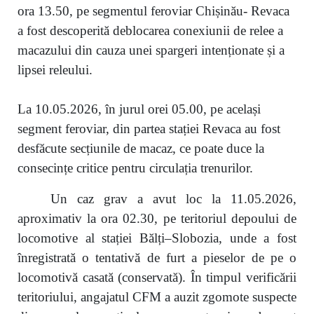
ora 13.50, pe segmentul feroviar Chișinău- Revaca
a fost descoperită deblocarea conexiunii de relee a
macazului din cauza unei spargeri intenționate și a
lipsei releului.
La 10.05.2026, în jurul orei 05.00, pe același
segment feroviar, din partea stației Revaca au fost
desfăcute secțiunile de macaz, ce poate duce la
consecințe critice pentru circulația trenurilor.
Un caz grav a avut loc la 11.05.2026,
aproximativ la ora 02.30, pe teritoriul depoului de
locomotive al stației Bălți–Slobozia, unde a fost
înregistrată o tentativă de furt a pieselor de pe o
locomotivă casată (conservată). În timpul verificării
teritoriului, angajatul CFM a auzit zgomote suspecte