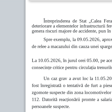
Întreprinderea de Stat „Calea Fer
deteriorare a elementelor infrastructurii fe
genera riscuri majore de accidente, pun în 
Spre exemplu, la 09.05.2026, aprox
de relee a macazului din cauza unei spargeri
La 10.05.2026, în jurul orei 05.00, pe acel
consecințe critice pentru circulația trenuril
Un caz grav a avut loc la 11.05.202
fost înregistrată o tentativă de furt a pi
zgomote suspecte din zona locomotivelor co
112. Datorită reacționării promte a salari
persoanele suspecte.