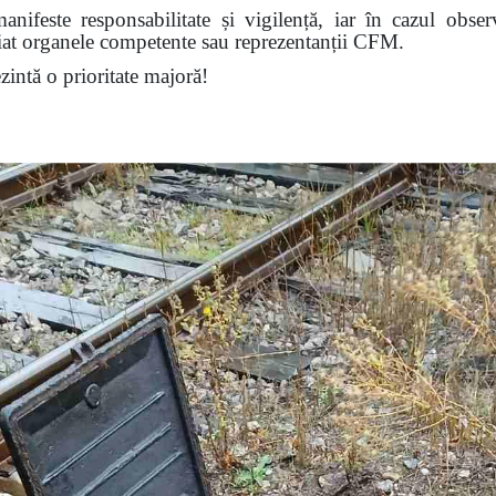
nifeste responsabilitate și vigilență, iar în cazul obser
diat organele competente sau reprezentanții CFM.
ezintă o prioritate majoră!