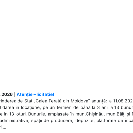
.2026
|
Atenție – licitație!
rinderea de Stat „Calea Ferată din Moldova” anunță: la 11.08.2026,
d darea în locațiune, pe un termen de până la 3 ani, a 13 bunuri
 în 13 loturi. Bunurile, amplasate în mun.Chișinău, mun.Bălți și 
 administrative, spații de producere, depozite, platforme de în
....