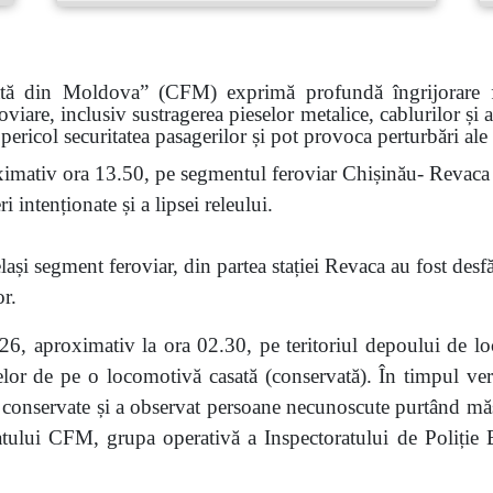
ată din Moldova” (CFM) exprimă profundă îngrijorare faț
roviare, inclusiv sustragerea pieselor metalice, cablurilor și
pericol securitatea pasagerilor și pot provoca perturbări ale
imativ ora 13.50, pe segmentul feroviar Chișinău- Revaca a
 intenționate și a lipsei releului.
ași segment feroviar, din partea stației Revaca au fost desf
or.
6, aproximativ la ora 02.30, pe teritoriul depoului de lo
eselor de pe o locomotivă casată (conservată). În timpul veri
nservate și a observat persoane necunoscute purtând măști.
atului CFM, grupa operativă a Inspectoratului de Poliție Bă