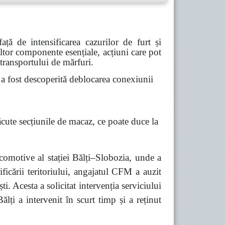
ă de intensificarea cazurilor de furt și
 altor componente esențiale, acțiuni care pot
 transportului de mărfuri.
 fost descoperită deblocarea conexiunii
ăcute secțiunile de macaz, ce poate duce la
comotive al stației Bălți–Slobozia, unde a
ficării teritoriului, angajatul CFM a auzit
 Acesta a solicitat intervenția serviciului
lți a intervenit în scurt timp și a reținut