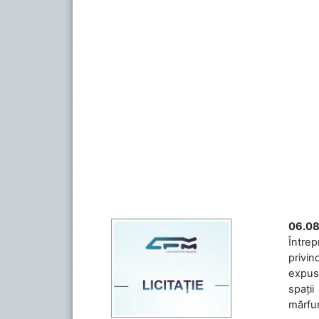
06.08
Întrep
privin
expuse
spații
mărfuri