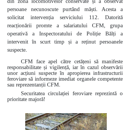
din zona locomotivelor conservate și a observat
persoane necunoscute purtând măști. Acesta a
solicitat intervenția serviciului 112. Datorită
reacționării promte a salariatului CFM, grupa
operativă a Inspectoratului de Poliție Bălți a
intervenit în scurt timp și a reținut persoanele
suspecte.
CFM face apel către cetățeni să manifeste
responsabilitate și vigilență, iar în cazul observării
unor acțiuni suspecte în apropierea infrastructurii
feroviare să informeze imediat organele competente
sau reprezentanții CFM.
Securitatea circulației feroviare reprezintă o
prioritate majoră!