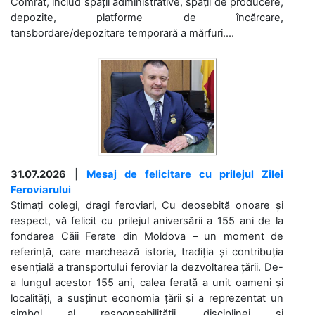
Comrat, includ spații administrative, spații de producere,
depozite, platforme de încărcare,
tansbordare/depozitare temporară a mărfuri....
31.07.2026
|
Mesaj de felicitare cu prilejul Zilei
Feroviarului
Stimați colegi, dragi feroviari, Cu deosebită onoare și
respect, vă felicit cu prilejul aniversării a 155 ani de la
fondarea Căii Ferate din Moldova – un moment de
referință, care marchează istoria, tradiția și contribuția
esențială a transportului feroviar la dezvoltarea țării. De-
a lungul acestor 155 ani, calea ferată a unit oameni și
localități, a susținut economia țării și a reprezentat un
simbol al responsabilității, disciplinei și