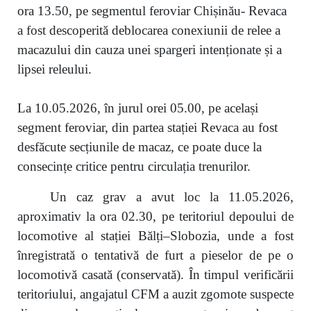
ora 13.50, pe segmentul feroviar Chișinău- Revaca
a fost descoperită deblocarea conexiunii de relee a
macazului din cauza unei spargeri intenționate și a
lipsei releului.
La 10.05.2026, în jurul orei 05.00, pe același
segment feroviar, din partea stației Revaca au fost
desfăcute secțiunile de macaz, ce poate duce la
consecințe critice pentru circulația trenurilor.
Un caz grav a avut loc la 11.05.2026,
aproximativ la ora 02.30, pe teritoriul depoului de
locomotive al stației Bălți–Slobozia, unde a fost
înregistrată o tentativă de furt a pieselor de pe o
locomotivă casată (conservată). În timpul verificării
teritoriului, angajatul CFM a auzit zgomote suspecte