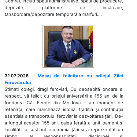
Comrat, includ spații administrative, spații de producere,
depozite, platforme de încărcare,
tansbordare/depozitare temporară a mărfuri....
31.07.2026
|
Mesaj de felicitare cu prilejul Zilei
Feroviarului
Stimați colegi, dragi feroviari, Cu deosebită onoare și
respect, vă felicit cu prilejul aniversării a 155 ani de la
fondarea Căii Ferate din Moldova – un moment de
referință, care marchează istoria, tradiția și contribuția
esențială a transportului feroviar la dezvoltarea țării. De-
a lungul acestor 155 ani, calea ferată a unit oameni și
localități, a susținut economia țării și a reprezentat un
simbol al responsabilității, disciplinei și