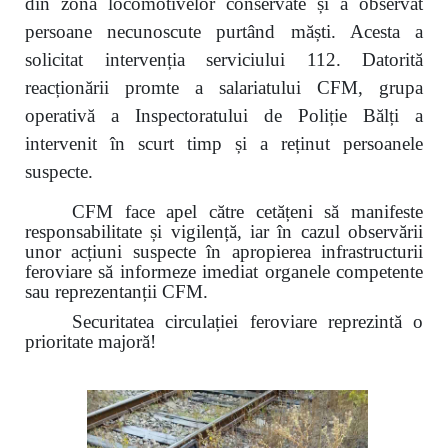
din zona locomotivelor conservate și a observat
persoane necunoscute purtând măști. Acesta a
solicitat intervenția serviciului 112. Datorită
reacționării promte a salariatului CFM, grupa
operativă a Inspectoratului de Poliție Bălți a
intervenit în scurt timp și a reținut persoanele
suspecte.
CFM face apel către cetățeni să manifeste
responsabilitate și vigilență, iar în cazul observării
unor acțiuni suspecte în apropierea infrastructurii
feroviare să informeze imediat organele competente
sau reprezentanții CFM.
Securitatea circulației feroviare reprezintă o
prioritate majoră!