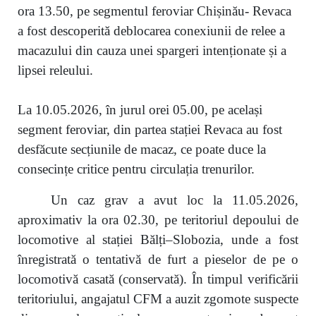
ora 13.50, pe segmentul feroviar Chișinău- Revaca
a fost descoperită deblocarea conexiunii de relee a
macazului din cauza unei spargeri intenționate și a
lipsei releului.
La 10.05.2026, în jurul orei 05.00, pe același
segment feroviar, din partea stației Revaca au fost
desfăcute secțiunile de macaz, ce poate duce la
consecințe critice pentru circulația trenurilor.
Un caz grav a avut loc la 11.05.2026,
aproximativ la ora 02.30, pe teritoriul depoului de
locomotive al stației Bălți–Slobozia, unde a fost
înregistrată o tentativă de furt a pieselor de pe o
locomotivă casată (conservată). În timpul verificării
teritoriului, angajatul CFM a auzit zgomote suspecte