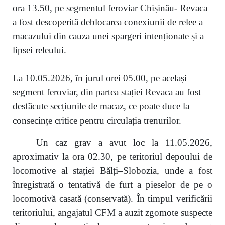
ora 13.50, pe segmentul feroviar Chișinău- Revaca
a fost descoperită deblocarea conexiunii de relee a
macazului din cauza unei spargeri intenționate și a
lipsei releului.
La 10.05.2026, în jurul orei 05.00, pe același
segment feroviar, din partea stației Revaca au fost
desfăcute secțiunile de macaz, ce poate duce la
consecințe critice pentru circulația trenurilor.
Un caz grav a avut loc la 11.05.2026,
aproximativ la ora 02.30, pe teritoriul depoului de
locomotive al stației Bălți–Slobozia, unde a fost
înregistrată o tentativă de furt a pieselor de pe o
locomotivă casată (conservată). În timpul verificării
teritoriului, angajatul CFM a auzit zgomote suspecte