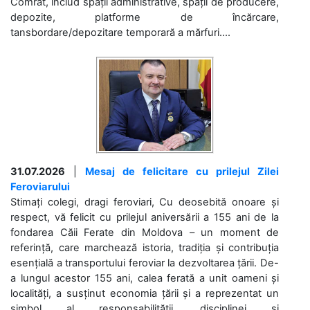
Comrat, includ spații administrative, spații de producere,
depozite, platforme de încărcare,
tansbordare/depozitare temporară a mărfuri....
31.07.2026
|
Mesaj de felicitare cu prilejul Zilei
Feroviarului
Stimați colegi, dragi feroviari, Cu deosebită onoare și
respect, vă felicit cu prilejul aniversării a 155 ani de la
fondarea Căii Ferate din Moldova – un moment de
referință, care marchează istoria, tradiția și contribuția
esențială a transportului feroviar la dezvoltarea țării. De-
a lungul acestor 155 ani, calea ferată a unit oameni și
localități, a susținut economia țării și a reprezentat un
simbol al responsabilității, disciplinei și