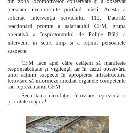
din zona locomotivelor conservate și a observat
persoane necunoscute purtând măști. Acesta a
solicitat intervenția serviciului 112. Datorită
reacționării promte a salariatului CFM, grupa
operativă a Inspectoratului de Poliție Bălți a
intervenit în scurt timp și a reținut persoanele
suspecte.
CFM face apel către cetățeni să manifeste
responsabilitate și vigilență, iar în cazul observării
unor acțiuni suspecte în apropierea infrastructurii
feroviare să informeze imediat organele competente
sau reprezentanții CFM.
Securitatea circulației feroviare reprezintă o
prioritate majoră!