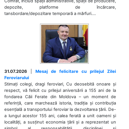
Comrat, includ spații administrative, spații de producere,
depozite, platforme de încărcare,
tansbordare/depozitare temporară a mărfuri....
31.07.2026
|
Mesaj de felicitare cu prilejul Zilei
Feroviarului
Stimați colegi, dragi feroviari, Cu deosebită onoare și
respect, vă felicit cu prilejul aniversării a 155 ani de la
fondarea Căii Ferate din Moldova – un moment de
referință, care marchează istoria, tradiția și contribuția
esențială a transportului feroviar la dezvoltarea țării. De-
a lungul acestor 155 ani, calea ferată a unit oameni și
localități, a susținut economia țării și a reprezentat un
simbol al responsabilității, disciplinei și