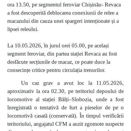
ora 13.50, pe segmentul feroviar Chișinău- Revaca
a fost descoperită deblocarea conexiunii de relee a
macazului din cauza unei spargeri intenționate și a
lipsei releului.
La 10.05.2026, în jurul orei 05.00, pe același
segment feroviar, din partea stației Revaca au fost
desfăcute secțiunile de macaz, ce poate duce la
consecințe critice pentru circulația trenurilor.
Un caz grav a avut loc la 11.05.2026,
aproximativ la ora 02.30, pe teritoriul depoului de
locomotive al stației Bălți–Slobozia, unde a fost
înregistrată o tentativă de furt a pieselor de pe o
locomotivă casată (conservată). În timpul verificării
teritoriului, angajatul CFM a auzit zgomote suspecte