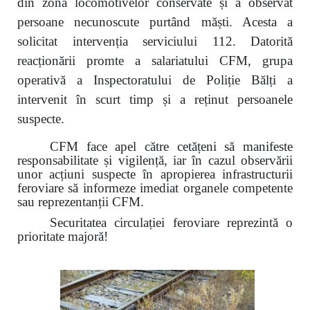
din zona locomotivelor conservate și a observat
persoane necunoscute purtând măști. Acesta a
solicitat intervenția serviciului 112. Datorită
reacționării promte a salariatului CFM, grupa
operativă a Inspectoratului de Poliție Bălți a
intervenit în scurt timp și a reținut persoanele
suspecte.
CFM face apel către cetățeni să manifeste
responsabilitate și vigilență, iar în cazul observării
unor acțiuni suspecte în apropierea infrastructurii
feroviare să informeze imediat organele competente
sau reprezentanții CFM.
Securitatea circulației feroviare reprezintă o
prioritate majoră!