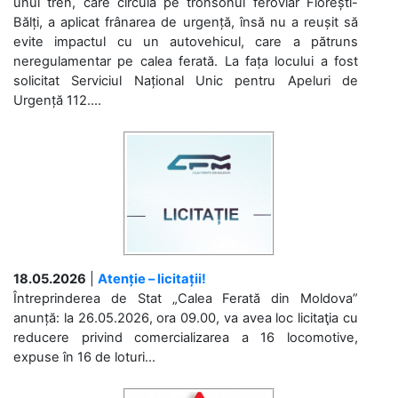
unui tren, care circula pe tronsonul feroviar Florești-
Bălți, a aplicat frânarea de urgență, însă nu a reușit să
evite impactul cu un autovehicul, care a pătruns
neregulamentar pe calea ferată. La fața locului a fost
solicitat Serviciul Național Unic pentru Apeluri de
Urgență 112....
18.05.2026
|
Atenție – licitații!
Întreprinderea de Stat „Calea Ferată din Moldova”
anunță: la 26.05.2026, ora 09.00, va avea loc licitaţia cu
reducere privind comercializarea a 16 locomotive,
expuse în 16 de loturi...