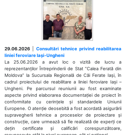
29.06.2026
|
Consultări tehnice privind reabilitarea
liniei feroviare Iași-Ungheni
La 25.06.2026 a avut loc o vizită de lucru a
reprezentanților Întreprinderii de Stat ”Calea Ferată din
Moldova” la Sucursala Regională de Căi Ferate Iași, în
cadrul proiectului de reabilitare a liniei feroviare Iași –
Ungheni. Pe parcursul reuniunii au fost examinate
aspecte privind elaborarea documentației de proiect în
conformitate cu cerințele și standardele Uniunii
Europene. O atenție deosebită a fost acordată asigurării
supravegherii tehnice a proceselor de proiectare și
construcție, care urmează să fie realizată de experți ce
dețin certificate și calificări corespunzătoare,
recunoscute atât la nivel european, cât și național. ...