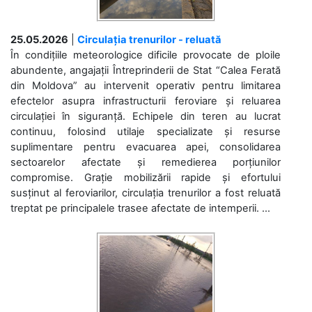
25.05.2026
|
Circulația trenurilor - reluată
În condițiile meteorologice dificile provocate de ploile
abundente, angajații Întreprinderii de Stat “Calea Ferată
din Moldova” au intervenit operativ pentru limitarea
efectelor asupra infrastructurii feroviare și reluarea
circulației în siguranță. Echipele din teren au lucrat
continuu, folosind utilaje specializate și resurse
suplimentare pentru evacuarea apei, consolidarea
sectoarelor afectate și remedierea porțiunilor
compromise. Grație mobilizării rapide și efortului
susținut al feroviarilor, circulația trenurilor a fost reluată
treptat pe principalele trasee afectate de intemperii. ...