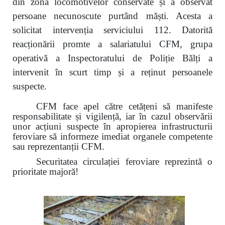
din zona locomotivelor conservate și a observat
persoane necunoscute purtând măști. Acesta a
solicitat intervenția serviciului 112. Datorită
reacționării promte a salariatului CFM, grupa
operativă a Inspectoratului de Poliție Bălți a
intervenit în scurt timp și a reținut persoanele
suspecte.
CFM face apel către cetățeni să manifeste
responsabilitate și vigilență, iar în cazul observării
unor acțiuni suspecte în apropierea infrastructurii
feroviare să informeze imediat organele competente
sau reprezentanții CFM.
Securitatea circulației feroviare reprezintă o
prioritate majoră!