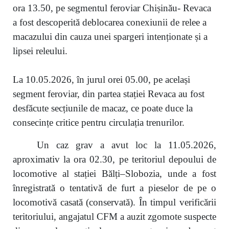
ora 13.50, pe segmentul feroviar Chișinău- Revaca
a fost descoperită deblocarea conexiunii de relee a
macazului din cauza unei spargeri intenționate și a
lipsei releului.
La 10.05.2026, în jurul orei 05.00, pe același
segment feroviar, din partea stației Revaca au fost
desfăcute secțiunile de macaz, ce poate duce la
consecințe critice pentru circulația trenurilor.
Un caz grav a avut loc la 11.05.2026,
aproximativ la ora 02.30, pe teritoriul depoului de
locomotive al stației Bălți–Slobozia, unde a fost
înregistrată o tentativă de furt a pieselor de pe o
locomotivă casată (conservată). În timpul verificării
teritoriului, angajatul CFM a auzit zgomote suspecte