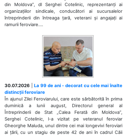
din Moldova”, dl Serghei Cotelinic, reprezentanți ai
organizațiilor sindicale, conducători ai sucursalelor
întreprinderii din întreaga țară, veterani și angajați ai
ramurii feroviare....
30.07.2026
|
La 99 de ani - decorat cu cele mai înalte
distincții feroviare
În ajunul Zilei Feroviarului, care este sărbătorită în prima
duminică a lunii august, Directorul general al
Întreprinderii de Stat „Calea Ferată din Moldova”,
Serghei Cotelinic, l-a vizitat pe veteranul feroviar
Gheorghe Maluda, unul dintre cei mai longevivi feroviari
ai țării, cu un stagiu de peste 42 de ani în cadrul Căii