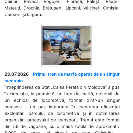
Căinari, Revaca, Rogojeni, Florești, Fălești, Răuțel,
Mateuți, Drochia, Brătușeni, Lipcani, Vălcineț, Cimișlia,
Căușeni și Iargara....
23.07.2026
|
Primul tren de marfă operat de un singur
mecanic
Întreprinderea de Stat „Calea Ferată din Moldova” a pus
în circulație, în premieră, un tren de marfă, deservit de
un echipaj de locomotivă, format dintr-un singur
mecanic - un pas important în creșterea eficienței
exploatării parcului de locomotive și în optimizarea
organizării procesului de transport. Trenul este format
din 56 de vagoane, cu o masă totală de aproximativ
5.000 de tone, și circulă pe ruta Chișinău –