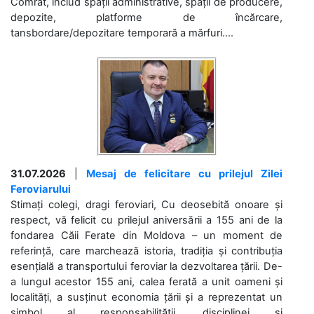
Comrat, includ spații administrative, spații de producere,
depozite, platforme de încărcare,
tansbordare/depozitare temporară a mărfuri....
31.07.2026
|
Mesaj de felicitare cu prilejul Zilei
Feroviarului
Stimați colegi, dragi feroviari, Cu deosebită onoare și
respect, vă felicit cu prilejul aniversării a 155 ani de la
fondarea Căii Ferate din Moldova – un moment de
referință, care marchează istoria, tradiția și contribuția
esențială a transportului feroviar la dezvoltarea țării. De-
a lungul acestor 155 ani, calea ferată a unit oameni și
localități, a susținut economia țării și a reprezentat un
simbol al responsabilității, disciplinei și