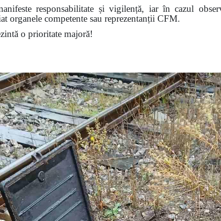
nifeste responsabilitate și vigilență, iar în cazul obser
diat organele competente sau reprezentanții CFM.
ezintă o prioritate majoră!