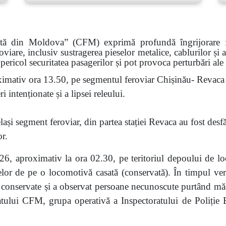
ată din Moldova” (CFM) exprimă profundă îngrijorare faț
roviare, inclusiv sustragerea pieselor metalice, cablurilor și
pericol securitatea pasagerilor și pot provoca perturbări ale
imativ ora 13.50, pe segmentul feroviar Chișinău- Revaca a
 intenționate și a lipsei releului.
ași segment feroviar, din partea stației Revaca au fost desf
or.
6, aproximativ la ora 02.30, pe teritoriul depoului de lo
eselor de pe o locomotivă casată (conservată). În timpul veri
nservate și a observat persoane necunoscute purtând măști.
atului CFM, grupa operativă a Inspectoratului de Poliție Bă