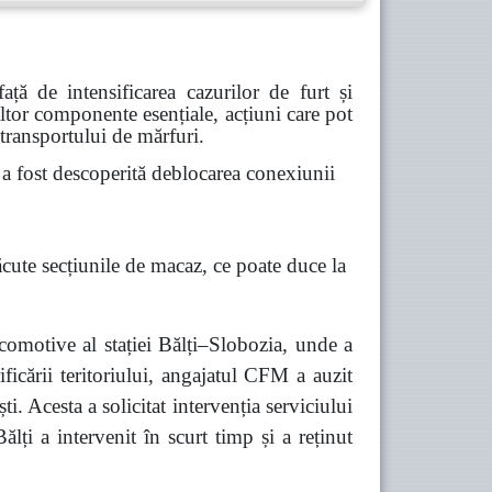
ă de intensificarea cazurilor de furt și
 altor componente esențiale, acțiuni care pot
 transportului de mărfuri.
 fost descoperită deblocarea conexiunii
ăcute secțiunile de macaz, ce poate duce la
comotive al stației Bălți–Slobozia, unde a
ficării teritoriului, angajatul CFM a auzit
 Acesta a solicitat intervenția serviciului
lți a intervenit în scurt timp și a reținut