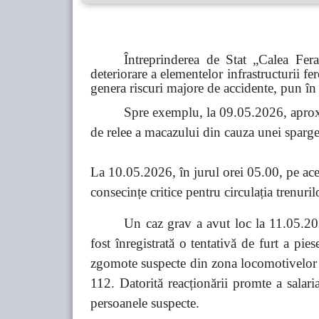
Întreprinderea de Stat „Calea Fer
deteriorare a elementelor infrastructurii fe
genera riscuri majore de accidente, pun în 
Spre exemplu, la 09.05.2026, aprox
de relee a macazului din cauza unei spargeri
La 10.05.2026, în jurul orei 05.00, pe acel
consecințe critice pentru circulația trenuril
Un caz grav a avut loc la 11.05.202
fost înregistrată o tentativă de furt a pi
zgomote suspecte din zona locomotivelor co
112. Datorită reacționării promte a salari
persoanele suspecte.