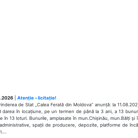
.2026
|
Atenție – licitație!
rinderea de Stat „Calea Ferată din Moldova” anunță: la 11.08.2026,
d darea în locațiune, pe un termen de până la 3 ani, a 13 bunuri
 în 13 loturi. Bunurile, amplasate în mun.Chișinău, mun.Bălți și 
 administrative, spații de producere, depozite, platforme de în
....