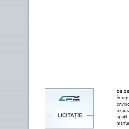
06.08
Întrep
privin
expuse
spații
mărfuri