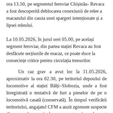
ora 13.50, pe segmentul feroviar Chișinău- Revaca
a fost descoperită deblocarea conexiunii de relee a
macazului din cauza unei spargeri intenționate și a
lipsei releului.
La 10.05.2026, în jurul orei 05.00, pe același
segment feroviar, din partea stației Revaca au fost
desfăcute secțiunile de macaz, ce poate duce la
consecințe critice pentru circulația trenurilor.
Un caz grav a avut loc la 11.05.2026,
aproximativ la ora 02.30, pe teritoriul depoului de
locomotive al stației Bălți–Slobozia, unde a fost
înregistrată o tentativă de furt a pieselor de pe o
locomotivă casată (conservată). În timpul verificării
teritoriului, angajatul CFM a auzit zgomote suspecte