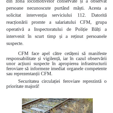
din zona locomotivelor conservate și a observat
persoane necunoscute purtând măști. Acesta a
solicitat intervenția serviciului 112. Datorită
reacționării promte a salariatului CFM, grupa
operativă a Inspectoratului de Poliție Bălți a
intervenit în scurt timp și a reținut persoanele
suspecte.
CFM face apel către cetățeni să manifeste
responsabilitate și vigilență, iar în cazul observării
unor acțiuni suspecte în apropierea infrastructurii
feroviare să informeze imediat organele competente
sau reprezentanții CFM.
Securitatea circulației feroviare reprezintă o
prioritate majoră!