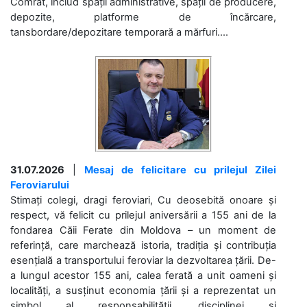
Comrat, includ spații administrative, spații de producere,
depozite, platforme de încărcare,
tansbordare/depozitare temporară a mărfuri....
31.07.2026
|
Mesaj de felicitare cu prilejul Zilei
Feroviarului
Stimați colegi, dragi feroviari, Cu deosebită onoare și
respect, vă felicit cu prilejul aniversării a 155 ani de la
fondarea Căii Ferate din Moldova – un moment de
referință, care marchează istoria, tradiția și contribuția
esențială a transportului feroviar la dezvoltarea țării. De-
a lungul acestor 155 ani, calea ferată a unit oameni și
localități, a susținut economia țării și a reprezentat un
simbol al responsabilității, disciplinei și