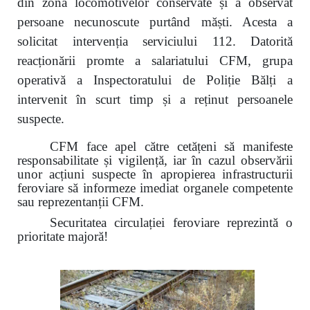
din zona locomotivelor conservate și a observat
persoane necunoscute purtând măști. Acesta a
solicitat intervenția serviciului 112. Datorită
reacționării promte a salariatului CFM, grupa
operativă a Inspectoratului de Poliție Bălți a
intervenit în scurt timp și a reținut persoanele
suspecte.
CFM face apel către cetățeni să manifeste
responsabilitate și vigilență, iar în cazul observării
unor acțiuni suspecte în apropierea infrastructurii
feroviare să informeze imediat organele competente
sau reprezentanții CFM.
Securitatea circulației feroviare reprezintă o
prioritate majoră!