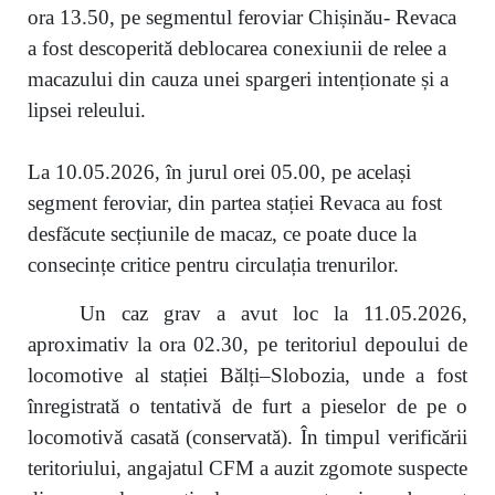
ora 13.50, pe segmentul feroviar Chișinău- Revaca
a fost descoperită deblocarea conexiunii de relee a
macazului din cauza unei spargeri intenționate și a
lipsei releului.
La 10.05.2026, în jurul orei 05.00, pe același
segment feroviar, din partea stației Revaca au fost
desfăcute secțiunile de macaz, ce poate duce la
consecințe critice pentru circulația trenurilor.
Un caz grav a avut loc la 11.05.2026,
aproximativ la ora 02.30, pe teritoriul depoului de
locomotive al stației Bălți–Slobozia, unde a fost
înregistrată o tentativă de furt a pieselor de pe o
locomotivă casată (conservată). În timpul verificării
teritoriului, angajatul CFM a auzit zgomote suspecte