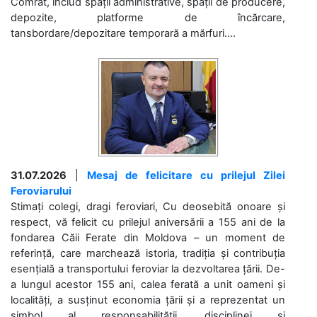
Comrat, includ spații administrative, spații de producere,
depozite, platforme de încărcare,
tansbordare/depozitare temporară a mărfuri....
31.07.2026
|
Mesaj de felicitare cu prilejul Zilei
Feroviarului
Stimați colegi, dragi feroviari, Cu deosebită onoare și
respect, vă felicit cu prilejul aniversării a 155 ani de la
fondarea Căii Ferate din Moldova – un moment de
referință, care marchează istoria, tradiția și contribuția
esențială a transportului feroviar la dezvoltarea țării. De-
a lungul acestor 155 ani, calea ferată a unit oameni și
localități, a susținut economia țării și a reprezentat un
simbol al responsabilității, disciplinei și