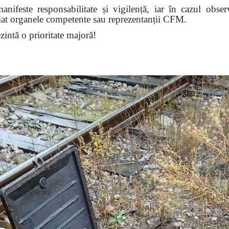
nifeste responsabilitate și vigilență, iar în cazul obser
diat organele competente sau reprezentanții CFM.
ezintă o prioritate majoră!