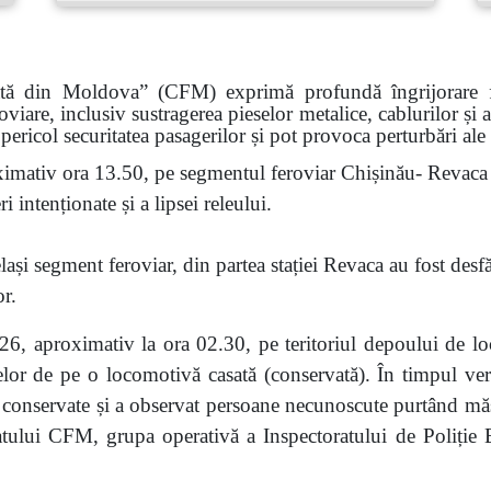
ată din Moldova” (CFM) exprimă profundă îngrijorare faț
roviare, inclusiv sustragerea pieselor metalice, cablurilor și
pericol securitatea pasagerilor și pot provoca perturbări ale
imativ ora 13.50, pe segmentul feroviar Chișinău- Revaca a
 intenționate și a lipsei releului.
ași segment feroviar, din partea stației Revaca au fost desf
or.
6, aproximativ la ora 02.30, pe teritoriul depoului de lo
eselor de pe o locomotivă casată (conservată). În timpul veri
nservate și a observat persoane necunoscute purtând măști.
atului CFM, grupa operativă a Inspectoratului de Poliție Bă