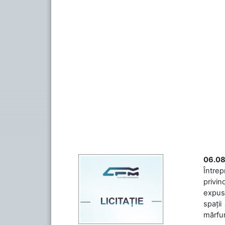
06.08
Întrep
privin
expuse
spații
mărfuri