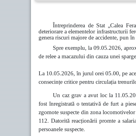
Întreprinderea de Stat „Calea Fer
deteriorare a elementelor infrastructurii fe
genera riscuri majore de accidente, pun în 
Spre exemplu, la 09.05.2026, aprox
de relee a macazului din cauza unei spargeri
La 10.05.2026, în jurul orei 05.00, pe acel
consecințe critice pentru circulația trenuril
Un caz grav a avut loc la 11.05.202
fost înregistrată o tentativă de furt a pi
zgomote suspecte din zona locomotivelor co
112. Datorită reacționării promte a salari
persoanele suspecte.