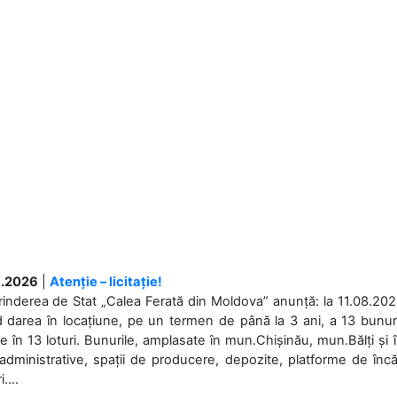
.2026
|
Atenție – licitație!
rinderea de Stat „Calea Ferată din Moldova” anunță: la 11.08.2026,
d darea în locațiune, pe un termen de până la 3 ani, a 13 bunuri
 în 13 loturi. Bunurile, amplasate în mun.Chișinău, mun.Bălți și 
 administrative, spații de producere, depozite, platforme de în
....