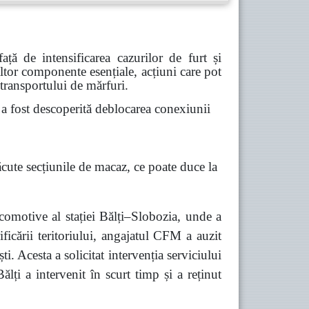
ă de intensificarea cazurilor de furt și
 altor componente esențiale, acțiuni care pot
 transportului de mărfuri.
 fost descoperită deblocarea conexiunii
ăcute secțiunile de macaz, ce poate duce la
comotive al stației Bălți–Slobozia, unde a
ficării teritoriului, angajatul CFM a auzit
 Acesta a solicitat intervenția serviciului
lți a intervenit în scurt timp și a reținut