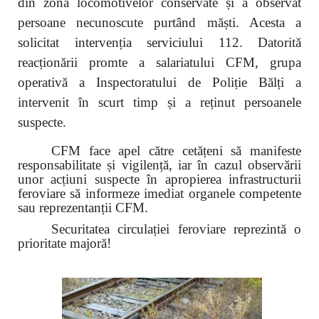
din zona locomotivelor conservate și a observat
persoane necunoscute purtând măști. Acesta a
solicitat intervenția serviciului 112. Datorită
reacționării promte a salariatului CFM, grupa
operativă a Inspectoratului de Poliție Bălți a
intervenit în scurt timp și a reținut persoanele
suspecte.
CFM face apel către cetățeni să manifeste
responsabilitate și vigilență, iar în cazul observării
unor acțiuni suspecte în apropierea infrastructurii
feroviare să informeze imediat organele competente
sau reprezentanții CFM.
Securitatea circulației feroviare reprezintă o
prioritate majoră!