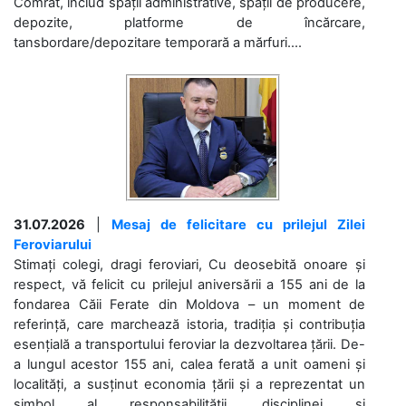
Comrat, includ spații administrative, spații de producere,
depozite, platforme de încărcare,
tansbordare/depozitare temporară a mărfuri....
31.07.2026
|
Mesaj de felicitare cu prilejul Zilei
Feroviarului
Stimați colegi, dragi feroviari, Cu deosebită onoare și
respect, vă felicit cu prilejul aniversării a 155 ani de la
fondarea Căii Ferate din Moldova – un moment de
referință, care marchează istoria, tradiția și contribuția
esențială a transportului feroviar la dezvoltarea țării. De-
a lungul acestor 155 ani, calea ferată a unit oameni și
localități, a susținut economia țării și a reprezentat un
simbol al responsabilității, disciplinei și