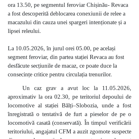
ora 13.50, pe segmentul feroviar Chișinău- Revaca
a fost descoperită deblocarea conexiunii de relee a
macazului din cauza unei spargeri intenționate și a
lipsei releului.
La 10.05.2026, în jurul orei 05.00, pe același
segment feroviar, din partea stației Revaca au fost
desfăcute secțiunile de macaz, ce poate duce la
consecințe critice pentru circulația trenurilor.
Un caz grav a avut loc la 11.05.2026,
aproximativ la ora 02.30, pe teritoriul depoului de
locomotive al stației Bălți–Slobozia, unde a fost
înregistrată o tentativă de furt a pieselor de pe o
locomotivă casată (conservată). În timpul verificării
teritoriului, angajatul CFM a auzit zgomote suspecte