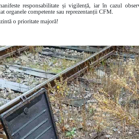
nifeste responsabilitate și vigilență, iar în cazul obser
diat organele competente sau reprezentanții CFM.
ezintă o prioritate majoră!