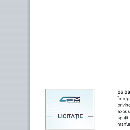
06.08
Întrep
privin
expuse
spații
mărfuri