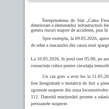
Întreprinderea de Stat „Calea Fer
deteriorare a elementelor infrastructurii fe
genera riscuri majore de accidente, pun în 
Spre exemplu, la 09.05.2026, aprox
de relee a macazului din cauza unei spargeri
La 10.05.2026, în jurul orei 05.00, pe acel
consecințe critice pentru circulația trenuril
Un caz grav a avut loc la 11.05.202
fost înregistrată o tentativă de furt a pi
zgomote suspecte din zona locomotivelor co
112. Datorită reacționării promte a salari
persoanele suspecte.