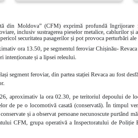
ată din Moldova” (CFM) exprimă profundă îngrijorare faț
roviare, inclusiv sustragerea pieselor metalice, cablurilor și
pericol securitatea pasagerilor și pot provoca perturbări ale
imativ ora 13.50, pe segmentul feroviar Chișinău- Revaca a
 intenționate și a lipsei releului.
ași segment feroviar, din partea stației Revaca au fost desf
or.
6, aproximativ la ora 02.30, pe teritoriul depoului de lo
eselor de pe o locomotivă casată (conservată). În timpul veri
nservate și a observat persoane necunoscute purtând măști.
atului CFM, grupa operativă a Inspectoratului de Poliție Bă