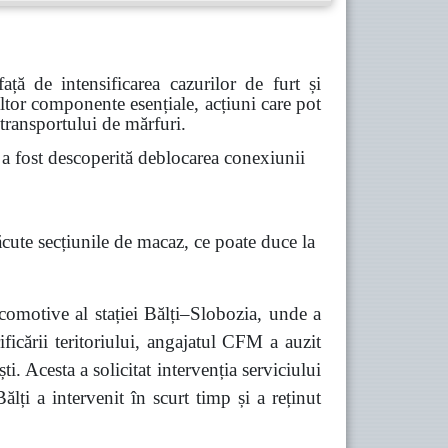
ă de intensificarea cazurilor de furt și
 altor componente esențiale, acțiuni care pot
 transportului de mărfuri.
 fost descoperită deblocarea conexiunii
ăcute secțiunile de macaz, ce poate duce la
comotive al stației Bălți–Slobozia, unde a
ficării teritoriului, angajatul CFM a auzit
 Acesta a solicitat intervenția serviciului
lți a intervenit în scurt timp și a reținut