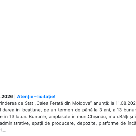
.2026
|
Atenție – licitație!
rinderea de Stat „Calea Ferată din Moldova” anunță: la 11.08.2026,
d darea în locațiune, pe un termen de până la 3 ani, a 13 bunuri
 în 13 loturi. Bunurile, amplasate în mun.Chișinău, mun.Bălți și 
 administrative, spații de producere, depozite, platforme de în
....