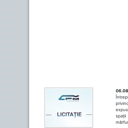
06.08
Întrep
privin
expuse
spații
mărfuri