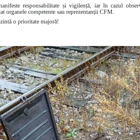
nifeste responsabilitate și vigilență, iar în cazul obser
diat organele competente sau reprezentanții CFM.
ezintă o prioritate majoră!