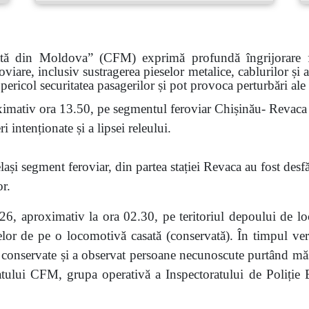
ată din Moldova” (CFM) exprimă profundă îngrijorare faț
roviare, inclusiv sustragerea pieselor metalice, cablurilor și
pericol securitatea pasagerilor și pot provoca perturbări ale
imativ ora 13.50, pe segmentul feroviar Chișinău- Revaca a
 intenționate și a lipsei releului.
ași segment feroviar, din partea stației Revaca au fost desf
or.
6, aproximativ la ora 02.30, pe teritoriul depoului de lo
eselor de pe o locomotivă casată (conservată). În timpul veri
nservate și a observat persoane necunoscute purtând măști.
atului CFM, grupa operativă a Inspectoratului de Poliție Bă