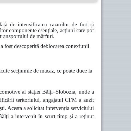
ă de intensificarea cazurilor de furt și
 altor componente esențiale, acțiuni care pot
 transportului de mărfuri.
 fost descoperită deblocarea conexiunii
ăcute secțiunile de macaz, ce poate duce la
comotive al stației Bălți–Slobozia, unde a
ficării teritoriului, angajatul CFM a auzit
 Acesta a solicitat intervenția serviciului
lți a intervenit în scurt timp și a reținut