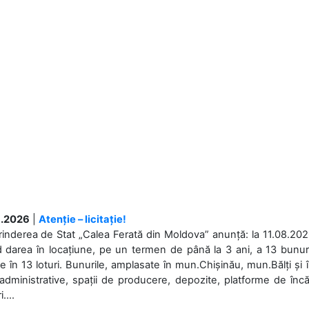
.2026
|
Atenție – licitație!
rinderea de Stat „Calea Ferată din Moldova” anunță: la 11.08.2026,
d darea în locațiune, pe un termen de până la 3 ani, a 13 bunuri
 în 13 loturi. Bunurile, amplasate în mun.Chișinău, mun.Bălți și 
 administrative, spații de producere, depozite, platforme de în
....