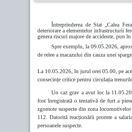
Întreprinderea de Stat „Calea Fer
deteriorare a elementelor infrastructurii fe
genera riscuri majore de accidente, pun în 
Spre exemplu, la 09.05.2026, aprox
de relee a macazului din cauza unei spargeri
La 10.05.2026, în jurul orei 05.00, pe acel
consecințe critice pentru circulația trenuril
Un caz grav a avut loc la 11.05.202
fost înregistrată o tentativă de furt a pi
zgomote suspecte din zona locomotivelor co
112. Datorită reacționării promte a salari
persoanele suspecte.