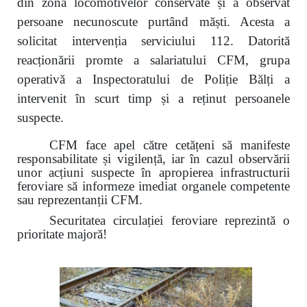
din zona locomotivelor conservate și a observat
persoane necunoscute purtând măști. Acesta a
solicitat intervenția serviciului 112. Datorită
reacționării promte a salariatului CFM, grupa
operativă a Inspectoratului de Poliție Bălți a
intervenit în scurt timp și a reținut persoanele
suspecte.
CFM face apel către cetățeni să manifeste
responsabilitate și vigilență, iar în cazul observării
unor acțiuni suspecte în apropierea infrastructurii
feroviare să informeze imediat organele competente
sau reprezentanții CFM.
Securitatea circulației feroviare reprezintă o
prioritate majoră!