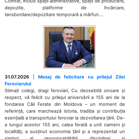
Comrat, includ spații administrative, spații de producere,
depozite, platforme de încărcare,
tansbordare/depozitare temporară a mărfuri....
31.07.2026
|
Mesaj de felicitare cu prilejul Zilei
Feroviarului
Stimați colegi, dragi feroviari, Cu deosebită onoare și
respect, vă felicit cu prilejul aniversării a 155 ani de la
fondarea Căii Ferate din Moldova – un moment de
referință, care marchează istoria, tradiția și contribuția
esențială a transportului feroviar la dezvoltarea țării. De-
a lungul acestor 155 ani, calea ferată a unit oameni și
localități, a susținut economia țării și a reprezentat un
simbol al responsabilității, disciplinei și