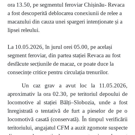
ora 13.50, pe segmentul feroviar Chișinău- Revaca
a fost descoperită deblocarea conexiunii de relee a
macazului din cauza unei spargeri intenționate și a
lipsei releului.
La 10.05.2026, în jurul orei 05.00, pe același
segment feroviar, din partea stației Revaca au fost
desfăcute secțiunile de macaz, ce poate duce la
consecințe critice pentru circulația trenurilor.
Un caz grav a avut loc la 11.05.2026,
aproximativ la ora 02.30, pe teritoriul depoului de
locomotive al stației Bălți–Slobozia, unde a fost
înregistrată o tentativă de furt a pieselor de pe o
locomotivă casată (conservată). În timpul verificării
teritoriului, angajatul CFM a auzit zgomote suspecte