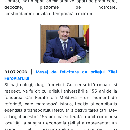
Comrat, includ spații administrative, spații de producere,
depozite, platforme de încărcare,
tansbordare/depozitare temporară a mărfuri....
31.07.2026
|
Mesaj de felicitare cu prilejul Zilei
Feroviarului
Stimați colegi, dragi feroviari, Cu deosebită onoare și
respect, vă felicit cu prilejul aniversării a 155 ani de la
fondarea Căii Ferate din Moldova – un moment de
referință, care marchează istoria, tradiția și contribuția
esențială a transportului feroviar la dezvoltarea țării. De-
a lungul acestor 155 ani, calea ferată a unit oameni și
localități, a susținut economia țării și a reprezentat un
simbol al responsabilității, disciplinei și