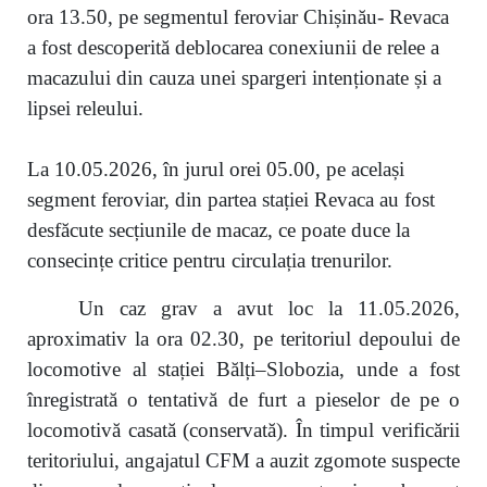
ora 13.50, pe segmentul feroviar Chișinău- Revaca
a fost descoperită deblocarea conexiunii de relee a
macazului din cauza unei spargeri intenționate și a
lipsei releului.
La 10.05.2026, în jurul orei 05.00, pe același
segment feroviar, din partea stației Revaca au fost
desfăcute secțiunile de macaz, ce poate duce la
consecințe critice pentru circulația trenurilor.
Un caz grav a avut loc la 11.05.2026,
aproximativ la ora 02.30, pe teritoriul depoului de
locomotive al stației Bălți–Slobozia, unde a fost
înregistrată o tentativă de furt a pieselor de pe o
locomotivă casată (conservată). În timpul verificării
teritoriului, angajatul CFM a auzit zgomote suspecte