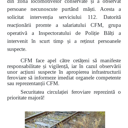
din zona locomotivelor conservate și a observat
persoane necunoscute purtând măști. Acesta a
solicitat intervenția serviciului 112. Datorită
reacționării promte a salariatului CFM, grupa
operativă a Inspectoratului de Poliție Bălți a
intervenit în scurt timp și a reținut persoanele
suspecte.
CFM face apel către cetățeni să manifeste
responsabilitate și vigilență, iar în cazul observării
unor acțiuni suspecte în apropierea infrastructurii
feroviare să informeze imediat organele competente
sau reprezentanții CFM.
Securitatea circulației feroviare reprezintă o
prioritate majoră!