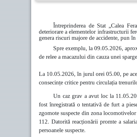
Întreprinderea de Stat „Calea Fer
deteriorare a elementelor infrastructurii fe
genera riscuri majore de accidente, pun în 
Spre exemplu, la 09.05.2026, aprox
de relee a macazului din cauza unei spargeri
La 10.05.2026, în jurul orei 05.00, pe acel
consecințe critice pentru circulația trenuril
Un caz grav a avut loc la 11.05.202
fost înregistrată o tentativă de furt a pi
zgomote suspecte din zona locomotivelor co
112. Datorită reacționării promte a salari
persoanele suspecte.