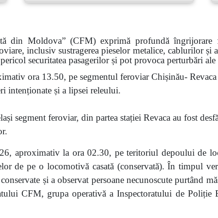
ată din Moldova” (CFM) exprimă profundă îngrijorare faț
roviare, inclusiv sustragerea pieselor metalice, cablurilor și
pericol securitatea pasagerilor și pot provoca perturbări ale
imativ ora 13.50, pe segmentul feroviar Chișinău- Revaca a
 intenționate și a lipsei releului.
ași segment feroviar, din partea stației Revaca au fost desf
or.
6, aproximativ la ora 02.30, pe teritoriul depoului de lo
eselor de pe o locomotivă casată (conservată). În timpul veri
nservate și a observat persoane necunoscute purtând măști.
atului CFM, grupa operativă a Inspectoratului de Poliție Bă