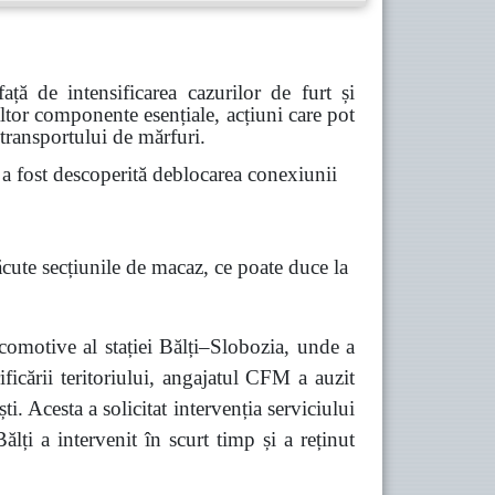
ă de intensificarea cazurilor de furt și
 altor componente esențiale, acțiuni care pot
 transportului de mărfuri.
 fost descoperită deblocarea conexiunii
ăcute secțiunile de macaz, ce poate duce la
comotive al stației Bălți–Slobozia, unde a
ficării teritoriului, angajatul CFM a auzit
 Acesta a solicitat intervenția serviciului
lți a intervenit în scurt timp și a reținut