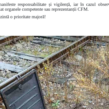
nifeste responsabilitate și vigilență, iar în cazul obser
diat organele competente sau reprezentanții CFM.
ezintă o prioritate majoră!