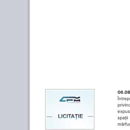
06.08
Întrep
privin
expuse
spații
mărfuri