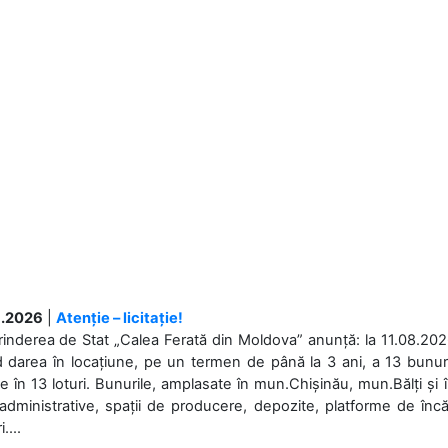
.2026
|
Atenție – licitație!
rinderea de Stat „Calea Ferată din Moldova” anunță: la 11.08.2026,
d darea în locațiune, pe un termen de până la 3 ani, a 13 bunuri
 în 13 loturi. Bunurile, amplasate în mun.Chișinău, mun.Bălți și 
 administrative, spații de producere, depozite, platforme de în
....