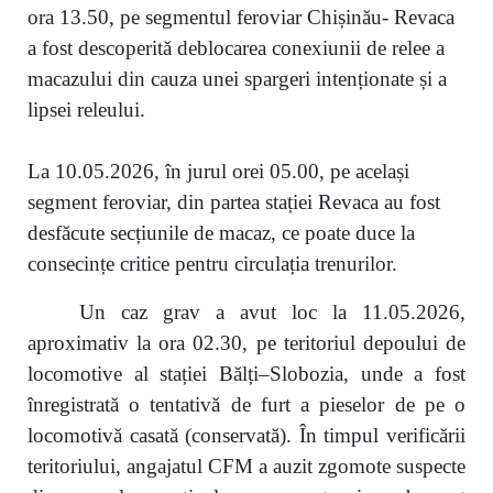
ora 13.50, pe segmentul feroviar Chișinău- Revaca
a fost descoperită deblocarea conexiunii de relee a
macazului din cauza unei spargeri intenționate și a
lipsei releului.
La 10.05.2026, în jurul orei 05.00, pe același
segment feroviar, din partea stației Revaca au fost
desfăcute secțiunile de macaz, ce poate duce la
consecințe critice pentru circulația trenurilor.
Un caz grav a avut loc la 11.05.2026,
aproximativ la ora 02.30, pe teritoriul depoului de
locomotive al stației Bălți–Slobozia, unde a fost
înregistrată o tentativă de furt a pieselor de pe o
locomotivă casată (conservată). În timpul verificării
teritoriului, angajatul CFM a auzit zgomote suspecte