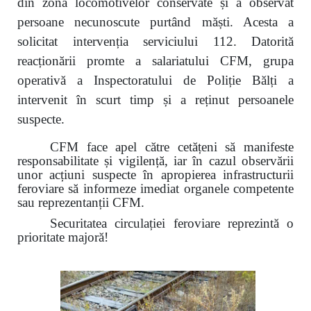
din zona locomotivelor conservate și a observat
persoane necunoscute purtând măști. Acesta a
solicitat intervenția serviciului 112. Datorită
reacționării promte a salariatului CFM, grupa
operativă a Inspectoratului de Poliție Bălți a
intervenit în scurt timp și a reținut persoanele
suspecte.
CFM face apel către cetățeni să manifeste
responsabilitate și vigilență, iar în cazul observării
unor acțiuni suspecte în apropierea infrastructurii
feroviare să informeze imediat organele competente
sau reprezentanții CFM.
Securitatea circulației feroviare reprezintă o
prioritate majoră!