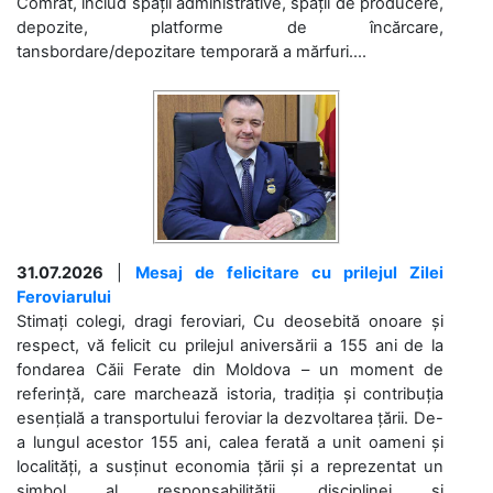
Comrat, includ spații administrative, spații de producere,
depozite, platforme de încărcare,
tansbordare/depozitare temporară a mărfuri....
31.07.2026
|
Mesaj de felicitare cu prilejul Zilei
Feroviarului
Stimați colegi, dragi feroviari, Cu deosebită onoare și
respect, vă felicit cu prilejul aniversării a 155 ani de la
fondarea Căii Ferate din Moldova – un moment de
referință, care marchează istoria, tradiția și contribuția
esențială a transportului feroviar la dezvoltarea țării. De-
a lungul acestor 155 ani, calea ferată a unit oameni și
localități, a susținut economia țării și a reprezentat un
simbol al responsabilității, disciplinei și