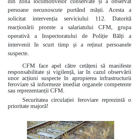
din zona locomotivelor conservate și a observat
persoane necunoscute purtând măști. Acesta a
solicitat intervenția serviciului 112. Datorită
reacționării promte a salariatului CFM, grupa
operativă a Inspectoratului de Poliție Bălți a
intervenit în scurt timp și a reținut persoanele
suspecte.
CFM face apel către cetățeni să manifeste
responsabilitate și vigilență, iar în cazul observării
unor acțiuni suspecte în apropierea infrastructurii
feroviare să informeze imediat organele competente
sau reprezentanții CFM.
Securitatea circulației feroviare reprezintă o
prioritate majoră!