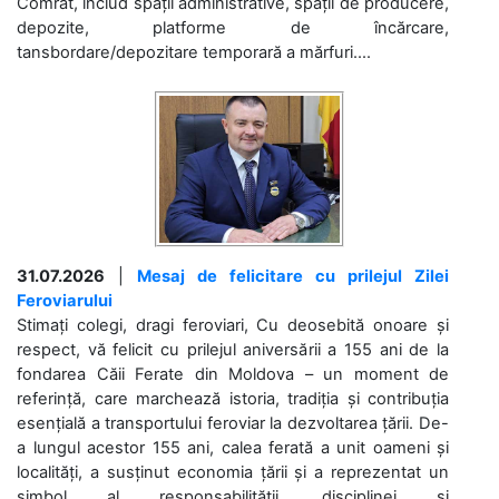
Comrat, includ spații administrative, spații de producere,
depozite, platforme de încărcare,
tansbordare/depozitare temporară a mărfuri....
31.07.2026
|
Mesaj de felicitare cu prilejul Zilei
Feroviarului
Stimați colegi, dragi feroviari, Cu deosebită onoare și
respect, vă felicit cu prilejul aniversării a 155 ani de la
fondarea Căii Ferate din Moldova – un moment de
referință, care marchează istoria, tradiția și contribuția
esențială a transportului feroviar la dezvoltarea țării. De-
a lungul acestor 155 ani, calea ferată a unit oameni și
localități, a susținut economia țării și a reprezentat un
simbol al responsabilității, disciplinei și