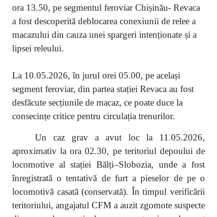
ora 13.50, pe segmentul feroviar Chișinău- Revaca
a fost descoperită deblocarea conexiunii de relee a
macazului din cauza unei spargeri intenționate și a
lipsei releului.
La 10.05.2026, în jurul orei 05.00, pe același
segment feroviar, din partea stației Revaca au fost
desfăcute secțiunile de macaz, ce poate duce la
consecințe critice pentru circulația trenurilor.
Un caz grav a avut loc la 11.05.2026,
aproximativ la ora 02.30, pe teritoriul depoului de
locomotive al stației Bălți–Slobozia, unde a fost
înregistrată o tentativă de furt a pieselor de pe o
locomotivă casată (conservată). În timpul verificării
teritoriului, angajatul CFM a auzit zgomote suspecte