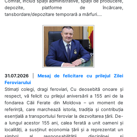
Comrat, includ spații administrative, spații de producere,
depozite, platforme de încărcare,
tansbordare/depozitare temporară a mărfuri....
31.07.2026
|
Mesaj de felicitare cu prilejul Zilei
Feroviarului
Stimați colegi, dragi feroviari, Cu deosebită onoare și
respect, vă felicit cu prilejul aniversării a 155 ani de la
fondarea Căii Ferate din Moldova – un moment de
referință, care marchează istoria, tradiția și contribuția
esențială a transportului feroviar la dezvoltarea țării. De-
a lungul acestor 155 ani, calea ferată a unit oameni și
localități, a susținut economia țării și a reprezentat un
simbol al responsabilității, disciplinei și