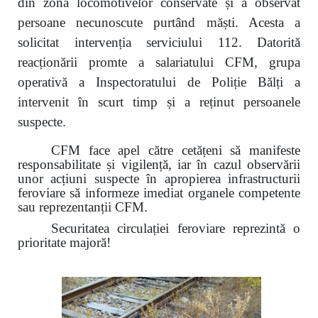
din zona locomotivelor conservate și a observat
persoane necunoscute purtând măști. Acesta a
solicitat intervenția serviciului 112. Datorită
reacționării promte a salariatului CFM, grupa
operativă a Inspectoratului de Poliție Bălți a
intervenit în scurt timp și a reținut persoanele
suspecte.
CFM face apel către cetățeni să manifeste
responsabilitate și vigilență, iar în cazul observării
unor acțiuni suspecte în apropierea infrastructurii
feroviare să informeze imediat organele competente
sau reprezentanții CFM.
Securitatea circulației feroviare reprezintă o
prioritate majoră!