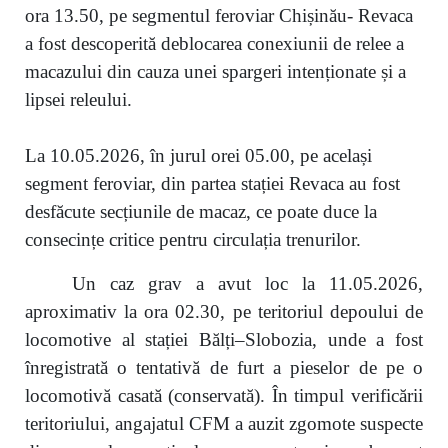
ora 13.50, pe segmentul feroviar Chișinău- Revaca
a fost descoperită deblocarea conexiunii de relee a
macazului din cauza unei spargeri intenționate și a
lipsei releului.
La 10.05.2026, în jurul orei 05.00, pe același
segment feroviar, din partea stației Revaca au fost
desfăcute secțiunile de macaz, ce poate duce la
consecințe critice pentru circulația trenurilor.
Un caz grav a avut loc la 11.05.2026,
aproximativ la ora 02.30, pe teritoriul depoului de
locomotive al stației Bălți–Slobozia, unde a fost
înregistrată o tentativă de furt a pieselor de pe o
locomotivă casată (conservată). În timpul verificării
teritoriului, angajatul CFM a auzit zgomote suspecte