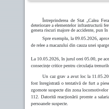
Întreprinderea de Stat „Calea Fer
deteriorare a elementelor infrastructurii fe
genera riscuri majore de accidente, pun în 
Spre exemplu, la 09.05.2026, aprox
de relee a macazului din cauza unei spargeri
La 10.05.2026, în jurul orei 05.00, pe acel
consecințe critice pentru circulația trenuril
Un caz grav a avut loc la 11.05.202
fost înregistrată o tentativă de furt a pi
zgomote suspecte din zona locomotivelor co
112. Datorită reacționării promte a salari
persoanele suspecte.