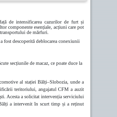
ă de intensificarea cazurilor de furt și
 altor componente esențiale, acțiuni care pot
 transportului de mărfuri.
 fost descoperită deblocarea conexiunii
ăcute secțiunile de macaz, ce poate duce la
comotive al stației Bălți–Slobozia, unde a
ficării teritoriului, angajatul CFM a auzit
 Acesta a solicitat intervenția serviciului
lți a intervenit în scurt timp și a reținut