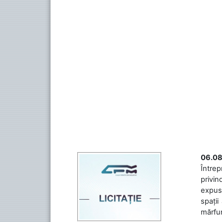
06.08
Întrep
privin
expuse
spații
mărfuri