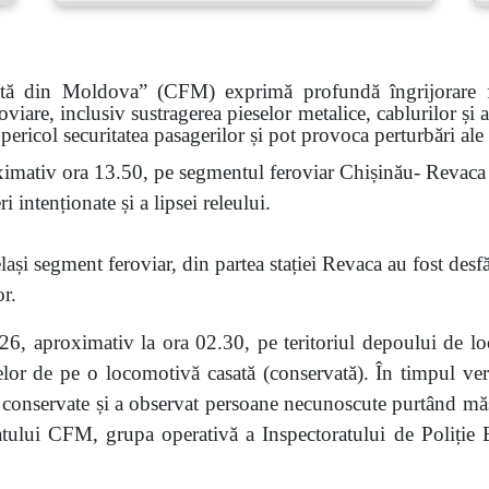
ată din Moldova” (CFM) exprimă profundă îngrijorare faț
roviare, inclusiv sustragerea pieselor metalice, cablurilor și
pericol securitatea pasagerilor și pot provoca perturbări ale
imativ ora 13.50, pe segmentul feroviar Chișinău- Revaca a
 intenționate și a lipsei releului.
ași segment feroviar, din partea stației Revaca au fost desf
or.
6, aproximativ la ora 02.30, pe teritoriul depoului de lo
eselor de pe o locomotivă casată (conservată). În timpul veri
nservate și a observat persoane necunoscute purtând măști.
atului CFM, grupa operativă a Inspectoratului de Poliție Bă