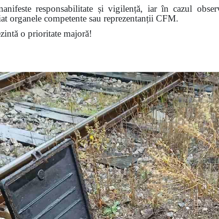
nifeste responsabilitate și vigilență, iar în cazul obser
diat organele competente sau reprezentanții CFM.
ezintă o prioritate majoră!