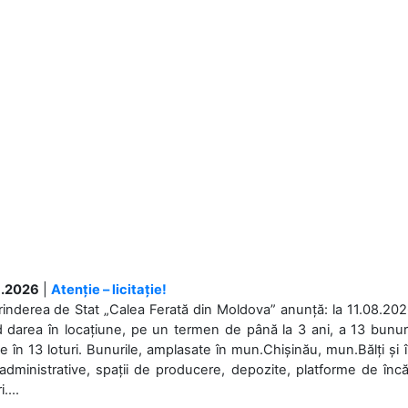
.2026
|
Atenție – licitație!
rinderea de Stat „Calea Ferată din Moldova” anunță: la 11.08.2026,
d darea în locațiune, pe un termen de până la 3 ani, a 13 bunuri
 în 13 loturi. Bunurile, amplasate în mun.Chișinău, mun.Bălți și 
 administrative, spații de producere, depozite, platforme de în
....