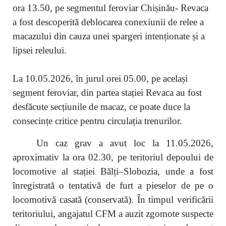
ora 13.50, pe segmentul feroviar Chișinău- Revaca
a fost descoperită deblocarea conexiunii de relee a
macazului din cauza unei spargeri intenționate și a
lipsei releului.
La 10.05.2026, în jurul orei 05.00, pe același
segment feroviar, din partea stației Revaca au fost
desfăcute secțiunile de macaz, ce poate duce la
consecințe critice pentru circulația trenurilor.
Un caz grav a avut loc la 11.05.2026,
aproximativ la ora 02.30, pe teritoriul depoului de
locomotive al stației Bălți–Slobozia, unde a fost
înregistrată o tentativă de furt a pieselor de pe o
locomotivă casată (conservată). În timpul verificării
teritoriului, angajatul CFM a auzit zgomote suspecte