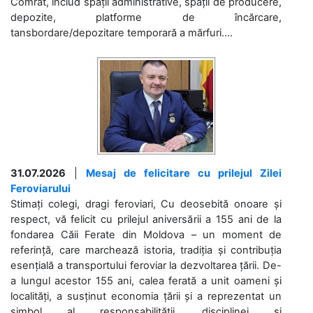
Comrat, includ spații administrative, spații de producere,
depozite, platforme de încărcare,
tansbordare/depozitare temporară a mărfuri....
31.07.2026
|
Mesaj de felicitare cu prilejul Zilei
Feroviarului
Stimați colegi, dragi feroviari, Cu deosebită onoare și
respect, vă felicit cu prilejul aniversării a 155 ani de la
fondarea Căii Ferate din Moldova – un moment de
referință, care marchează istoria, tradiția și contribuția
esențială a transportului feroviar la dezvoltarea țării. De-
a lungul acestor 155 ani, calea ferată a unit oameni și
localități, a susținut economia țării și a reprezentat un
simbol al responsabilității, disciplinei și