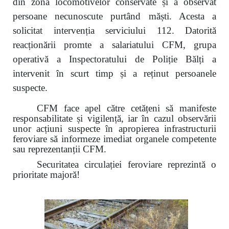
din zona locomotivelor conservate și a observat
persoane necunoscute purtând măști. Acesta a
solicitat intervenția serviciului 112. Datorită
reacționării promte a salariatului CFM, grupa
operativă a Inspectoratului de Poliție Bălți a
intervenit în scurt timp și a reținut persoanele
suspecte.
CFM face apel către cetățeni să manifeste
responsabilitate și vigilență, iar în cazul observării
unor acțiuni suspecte în apropierea infrastructurii
feroviare să informeze imediat organele competente
sau reprezentanții CFM.
Securitatea circulației feroviare reprezintă o
prioritate majoră!