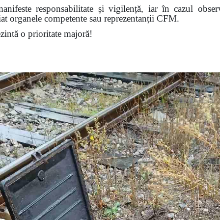
nifeste responsabilitate și vigilență, iar în cazul obser
diat organele competente sau reprezentanții CFM.
ezintă o prioritate majoră!