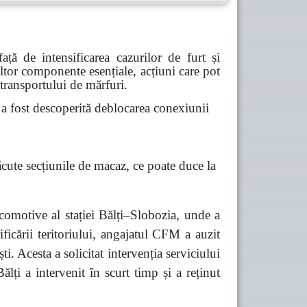
ă de intensificarea cazurilor de furt și
 altor componente esențiale, acțiuni care pot
 transportului de mărfuri.
 fost descoperită deblocarea conexiunii
ăcute secțiunile de macaz, ce poate duce la
comotive al stației Bălți–Slobozia, unde a
ficării teritoriului, angajatul CFM a auzit
 Acesta a solicitat intervenția serviciului
lți a intervenit în scurt timp și a reținut