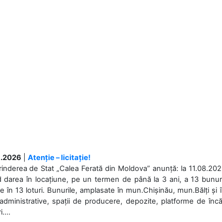
.2026
|
Atenție – licitație!
rinderea de Stat „Calea Ferată din Moldova” anunță: la 11.08.2026,
d darea în locațiune, pe un termen de până la 3 ani, a 13 bunuri
 în 13 loturi. Bunurile, amplasate în mun.Chișinău, mun.Bălți și 
 administrative, spații de producere, depozite, platforme de în
....