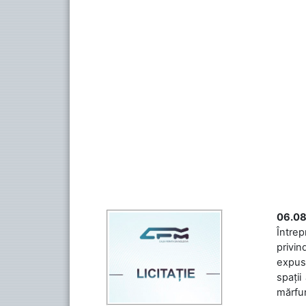
06.08
Întrep
privin
expuse
spații
mărfuri