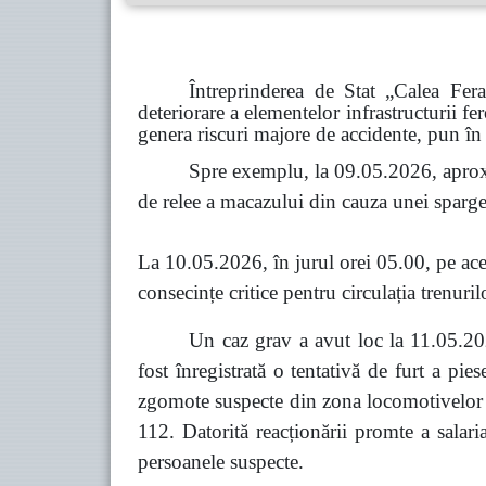
Întreprinderea de Stat „Calea Fer
deteriorare a elementelor infrastructurii fe
genera riscuri majore de accidente, pun în 
Spre exemplu, la 09.05.2026, aprox
de relee a macazului din cauza unei spargeri
La 10.05.2026, în jurul orei 05.00, pe acel
consecințe critice pentru circulația trenuril
Un caz grav a avut loc la 11.05.202
fost înregistrată o tentativă de furt a pi
zgomote suspecte din zona locomotivelor co
112. Datorită reacționării promte a salari
persoanele suspecte.