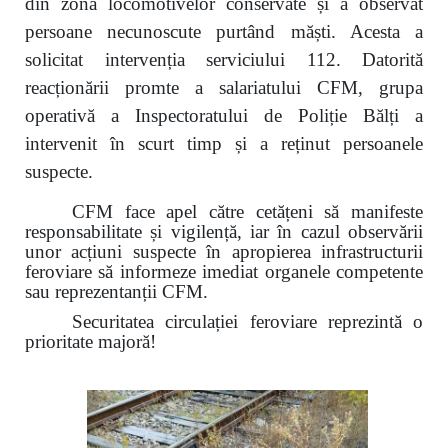
din zona locomotivelor conservate și a observat
persoane necunoscute purtând măști. Acesta a
solicitat intervenția serviciului 112. Datorită
reacționării promte a salariatului CFM, grupa
operativă a Inspectoratului de Poliție Bălți a
intervenit în scurt timp și a reținut persoanele
suspecte.
CFM face apel către cetățeni să manifeste
responsabilitate și vigilență, iar în cazul observării
unor acțiuni suspecte în apropierea infrastructurii
feroviare să informeze imediat organele competente
sau reprezentanții CFM.
Securitatea circulației feroviare reprezintă o
prioritate majoră!