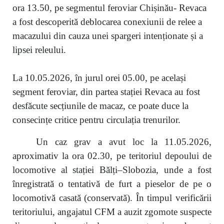
ora 13.50, pe segmentul feroviar Chișinău- Revaca
a fost descoperită deblocarea conexiunii de relee a
macazului din cauza unei spargeri intenționate și a
lipsei releului.
La 10.05.2026, în jurul orei 05.00, pe același
segment feroviar, din partea stației Revaca au fost
desfăcute secțiunile de macaz, ce poate duce la
consecințe critice pentru circulația trenurilor.
Un caz grav a avut loc la 11.05.2026,
aproximativ la ora 02.30, pe teritoriul depoului de
locomotive al stației Bălți–Slobozia, unde a fost
înregistrată o tentativă de furt a pieselor de pe o
locomotivă casată (conservată). În timpul verificării
teritoriului, angajatul CFM a auzit zgomote suspecte