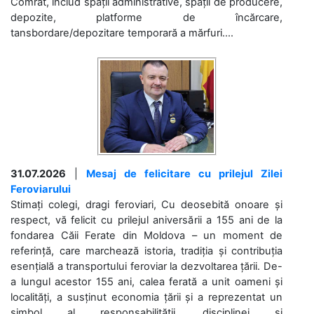
Comrat, includ spații administrative, spații de producere,
depozite, platforme de încărcare,
tansbordare/depozitare temporară a mărfuri....
31.07.2026
|
Mesaj de felicitare cu prilejul Zilei
Feroviarului
Stimați colegi, dragi feroviari, Cu deosebită onoare și
respect, vă felicit cu prilejul aniversării a 155 ani de la
fondarea Căii Ferate din Moldova – un moment de
referință, care marchează istoria, tradiția și contribuția
esențială a transportului feroviar la dezvoltarea țării. De-
a lungul acestor 155 ani, calea ferată a unit oameni și
localități, a susținut economia țării și a reprezentat un
simbol al responsabilității, disciplinei și