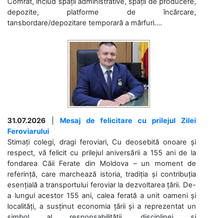
Comrat, includ spații administrative, spații de producere,
depozite, platforme de încărcare,
tansbordare/depozitare temporară a mărfuri....
31.07.2026
|
Mesaj de felicitare cu prilejul Zilei
Feroviarului
Stimați colegi, dragi feroviari, Cu deosebită onoare și
respect, vă felicit cu prilejul aniversării a 155 ani de la
fondarea Căii Ferate din Moldova – un moment de
referință, care marchează istoria, tradiția și contribuția
esențială a transportului feroviar la dezvoltarea țării. De-
a lungul acestor 155 ani, calea ferată a unit oameni și
localități, a susținut economia țării și a reprezentat un
simbol al responsabilității, disciplinei și