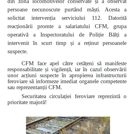
din zona locomotivelor conservate și a observat
persoane necunoscute purtând măști. Acesta a
solicitat intervenția serviciului 112. Datorită
reacționării promte a salariatului CFM, grupa
operativă a Inspectoratului de Poliție Bălți a
intervenit în scurt timp și a reținut persoanele
suspecte.
CFM face apel către cetățeni să manifeste
responsabilitate și vigilență, iar în cazul observării
unor acțiuni suspecte în apropierea infrastructurii
feroviare să informeze imediat organele competente
sau reprezentanții CFM.
Securitatea circulației feroviare reprezintă o
prioritate majoră!