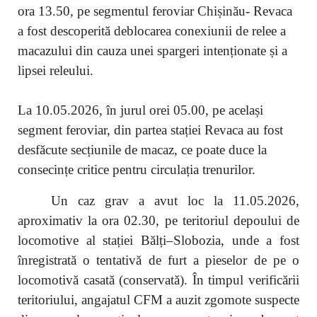
ora 13.50, pe segmentul feroviar Chișinău- Revaca
a fost descoperită deblocarea conexiunii de relee a
macazului din cauza unei spargeri intenționate și a
lipsei releului.
La 10.05.2026, în jurul orei 05.00, pe același
segment feroviar, din partea stației Revaca au fost
desfăcute secțiunile de macaz, ce poate duce la
consecințe critice pentru circulația trenurilor.
Un caz grav a avut loc la 11.05.2026,
aproximativ la ora 02.30, pe teritoriul depoului de
locomotive al stației Bălți–Slobozia, unde a fost
înregistrată o tentativă de furt a pieselor de pe o
locomotivă casată (conservată). În timpul verificării
teritoriului, angajatul CFM a auzit zgomote suspecte