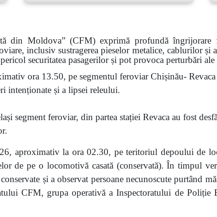
ată din Moldova” (CFM) exprimă profundă îngrijorare faț
roviare, inclusiv sustragerea pieselor metalice, cablurilor și
pericol securitatea pasagerilor și pot provoca perturbări ale
imativ ora 13.50, pe segmentul feroviar Chișinău- Revaca a
 intenționate și a lipsei releului.
ași segment feroviar, din partea stației Revaca au fost desf
or.
6, aproximativ la ora 02.30, pe teritoriul depoului de lo
eselor de pe o locomotivă casată (conservată). În timpul veri
nservate și a observat persoane necunoscute purtând măști.
atului CFM, grupa operativă a Inspectoratului de Poliție Bă