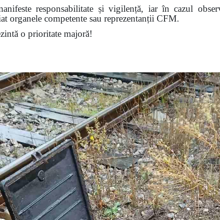
nifeste responsabilitate și vigilență, iar în cazul obser
diat organele competente sau reprezentanții CFM.
ezintă o prioritate majoră!