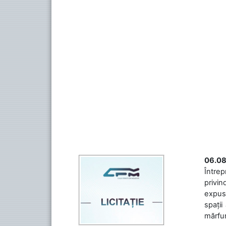
06.08
Întrep
privin
expuse
spații
mărfuri