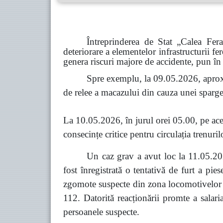
Întreprinderea de Stat „Calea Fer
deteriorare a elementelor infrastructurii fe
genera riscuri majore de accidente, pun în 
Spre exemplu, la 09.05.2026, aprox
de relee a macazului din cauza unei spargeri
La 10.05.2026, în jurul orei 05.00, pe acel
consecințe critice pentru circulația trenuril
Un caz grav a avut loc la 11.05.202
fost înregistrată o tentativă de furt a pi
zgomote suspecte din zona locomotivelor co
112. Datorită reacționării promte a salari
persoanele suspecte.