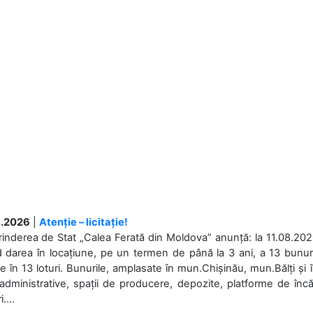
.2026
|
Atenție – licitație!
rinderea de Stat „Calea Ferată din Moldova” anunță: la 11.08.2026,
d darea în locațiune, pe un termen de până la 3 ani, a 13 bunuri
 în 13 loturi. Bunurile, amplasate în mun.Chișinău, mun.Bălți și 
 administrative, spații de producere, depozite, platforme de în
....