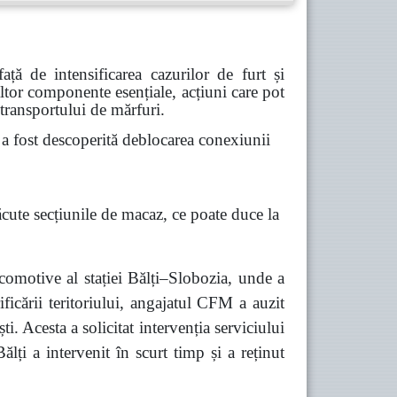
ă de intensificarea cazurilor de furt și
 altor componente esențiale, acțiuni care pot
 transportului de mărfuri.
 fost descoperită deblocarea conexiunii
ăcute secțiunile de macaz, ce poate duce la
comotive al stației Bălți–Slobozia, unde a
ficării teritoriului, angajatul CFM a auzit
 Acesta a solicitat intervenția serviciului
lți a intervenit în scurt timp și a reținut