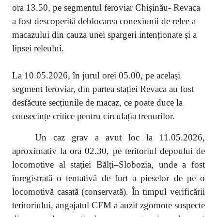
ora 13.50, pe segmentul feroviar Chișinău- Revaca
a fost descoperită deblocarea conexiunii de relee a
macazului din cauza unei spargeri intenționate și a
lipsei releului.
La 10.05.2026, în jurul orei 05.00, pe același
segment feroviar, din partea stației Revaca au fost
desfăcute secțiunile de macaz, ce poate duce la
consecințe critice pentru circulația trenurilor.
Un caz grav a avut loc la 11.05.2026,
aproximativ la ora 02.30, pe teritoriul depoului de
locomotive al stației Bălți–Slobozia, unde a fost
înregistrată o tentativă de furt a pieselor de pe o
locomotivă casată (conservată). În timpul verificării
teritoriului, angajatul CFM a auzit zgomote suspecte