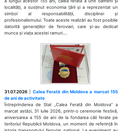
a lungul acestor 155 ani, calea ferată a unit oameni și
localități, a susținut economia țării și a reprezentat un
simbol al responsabilității, disciplinei și
profesionalismului. Toate aceste realizări au fost posibile
datorită generațiilor de feroviari, care și-au dedicat
munca și viața acestei ramuri....
31.07.2026
|
Calea Ferată din Moldova a marcat 155
de ani de activitate
Întreprinderea de Stat „Calea Ferată din Moldova” a
marcat astăzi, 31 iulie 2026, printr-o ceremonie festivă,
aniversarea a 155 de ani de la fondarea căii ferate pe
teritoriul Republicii Moldova, un moment de referință în
istoria transportului feroviar național. La eveniment au