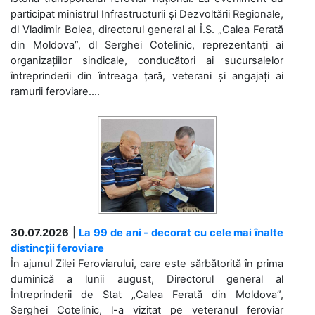
participat ministrul Infrastructurii și Dezvoltării Regionale,
dl Vladimir Bolea, directorul general al Î.S. „Calea Ferată
din Moldova”, dl Serghei Cotelinic, reprezentanți ai
organizațiilor sindicale, conducători ai sucursalelor
întreprinderii din întreaga țară, veterani și angajați ai
ramurii feroviare....
30.07.2026
|
La 99 de ani - decorat cu cele mai înalte
distincții feroviare
În ajunul Zilei Feroviarului, care este sărbătorită în prima
duminică a lunii august, Directorul general al
Întreprinderii de Stat „Calea Ferată din Moldova”,
Serghei Cotelinic, l-a vizitat pe veteranul feroviar