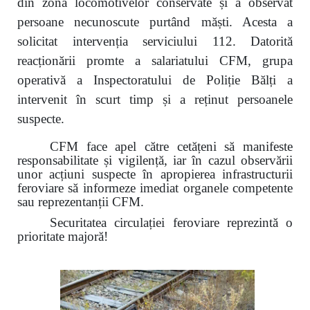
din zona locomotivelor conservate și a observat
persoane necunoscute purtând măști. Acesta a
solicitat intervenția serviciului 112. Datorită
reacționării promte a salariatului CFM, grupa
operativă a Inspectoratului de Poliție Bălți a
intervenit în scurt timp și a reținut persoanele
suspecte.
CFM face apel către cetățeni să manifeste
responsabilitate și vigilență, iar în cazul observării
unor acțiuni suspecte în apropierea infrastructurii
feroviare să informeze imediat organele competente
sau reprezentanții CFM.
Securitatea circulației feroviare reprezintă o
prioritate majoră!