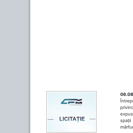
06.08
Întrep
privin
expuse
spații
mărfuri