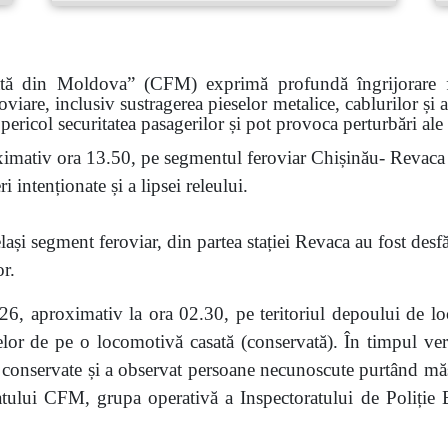
ată din Moldova” (CFM) exprimă profundă îngrijorare faț
roviare, inclusiv sustragerea pieselor metalice, cablurilor și
pericol securitatea pasagerilor și pot provoca perturbări ale
imativ ora 13.50, pe segmentul feroviar Chișinău- Revaca a
 intenționate și a lipsei releului.
ași segment feroviar, din partea stației Revaca au fost desf
or.
6, aproximativ la ora 02.30, pe teritoriul depoului de lo
eselor de pe o locomotivă casată (conservată). În timpul veri
nservate și a observat persoane necunoscute purtând măști.
atului CFM, grupa operativă a Inspectoratului de Poliție Bă