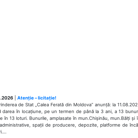
.2026
|
Atenție – licitație!
rinderea de Stat „Calea Ferată din Moldova” anunță: la 11.08.2026,
d darea în locațiune, pe un termen de până la 3 ani, a 13 bunuri
 în 13 loturi. Bunurile, amplasate în mun.Chișinău, mun.Bălți și 
 administrative, spații de producere, depozite, platforme de în
....