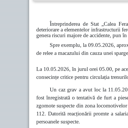
Întreprinderea de Stat „Calea Fer
deteriorare a elementelor infrastructurii fe
genera riscuri majore de accidente, pun în 
Spre exemplu, la 09.05.2026, aprox
de relee a macazului din cauza unei spargeri
La 10.05.2026, în jurul orei 05.00, pe acel
consecințe critice pentru circulația trenuril
Un caz grav a avut loc la 11.05.202
fost înregistrată o tentativă de furt a pi
zgomote suspecte din zona locomotivelor co
112. Datorită reacționării promte a salari
persoanele suspecte.