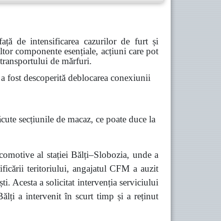
ă de intensificarea cazurilor de furt și
 altor componente esențiale, acțiuni care pot
 transportului de mărfuri.
 fost descoperită deblocarea conexiunii
ăcute secțiunile de macaz, ce poate duce la
comotive al stației Bălți–Slobozia, unde a
ficării teritoriului, angajatul CFM a auzit
 Acesta a solicitat intervenția serviciului
lți a intervenit în scurt timp și a reținut