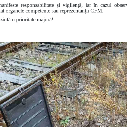
nifeste responsabilitate și vigilență, iar în cazul obser
diat organele competente sau reprezentanții CFM.
ezintă o prioritate majoră!