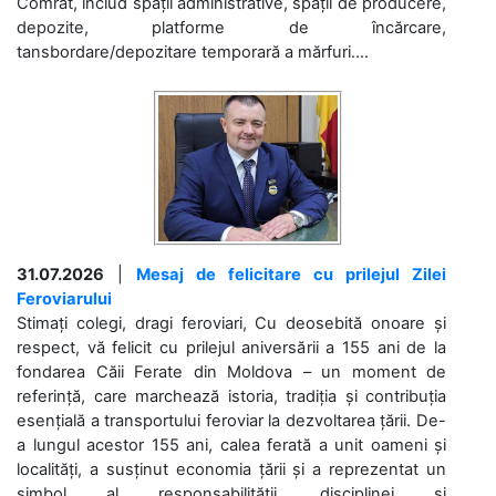
Comrat, includ spații administrative, spații de producere,
depozite, platforme de încărcare,
tansbordare/depozitare temporară a mărfuri....
31.07.2026
|
Mesaj de felicitare cu prilejul Zilei
Feroviarului
Stimați colegi, dragi feroviari, Cu deosebită onoare și
respect, vă felicit cu prilejul aniversării a 155 ani de la
fondarea Căii Ferate din Moldova – un moment de
referință, care marchează istoria, tradiția și contribuția
esențială a transportului feroviar la dezvoltarea țării. De-
a lungul acestor 155 ani, calea ferată a unit oameni și
localități, a susținut economia țării și a reprezentat un
simbol al responsabilității, disciplinei și