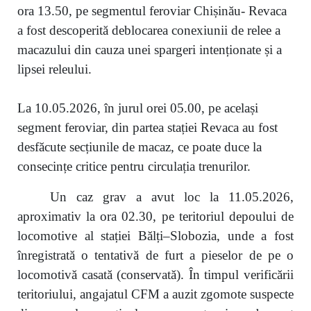
ora 13.50, pe segmentul feroviar Chișinău- Revaca
a fost descoperită deblocarea conexiunii de relee a
macazului din cauza unei spargeri intenționate și a
lipsei releului.
La 10.05.2026, în jurul orei 05.00, pe același
segment feroviar, din partea stației Revaca au fost
desfăcute secțiunile de macaz, ce poate duce la
consecințe critice pentru circulația trenurilor.
Un caz grav a avut loc la 11.05.2026,
aproximativ la ora 02.30, pe teritoriul depoului de
locomotive al stației Bălți–Slobozia, unde a fost
înregistrată o tentativă de furt a pieselor de pe o
locomotivă casată (conservată). În timpul verificării
teritoriului, angajatul CFM a auzit zgomote suspecte