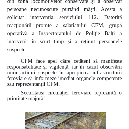
din zona locomotivelor conservate și a observat
persoane necunoscute purtând măști. Acesta a
solicitat intervenția serviciului 112. Datorită
reacționării promte a salariatului CFM, grupa
operativă a Inspectoratului de Poliție Bălți a
intervenit în scurt timp și a reținut persoanele
suspecte.
CFM face apel către cetățeni să manifeste
responsabilitate și vigilență, iar în cazul observării
unor acțiuni suspecte în apropierea infrastructurii
feroviare să informeze imediat organele competente
sau reprezentanții CFM.
Securitatea circulației feroviare reprezintă o
prioritate majoră!