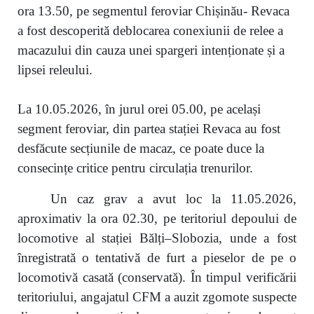
ora 13.50, pe segmentul feroviar Chișinău- Revaca
a fost descoperită deblocarea conexiunii de relee a
macazului din cauza unei spargeri intenționate și a
lipsei releului.
La 10.05.2026, în jurul orei 05.00, pe același
segment feroviar, din partea stației Revaca au fost
desfăcute secțiunile de macaz, ce poate duce la
consecințe critice pentru circulația trenurilor.
Un caz grav a avut loc la 11.05.2026,
aproximativ la ora 02.30, pe teritoriul depoului de
locomotive al stației Bălți–Slobozia, unde a fost
înregistrată o tentativă de furt a pieselor de pe o
locomotivă casată (conservată). În timpul verificării
teritoriului, angajatul CFM a auzit zgomote suspecte