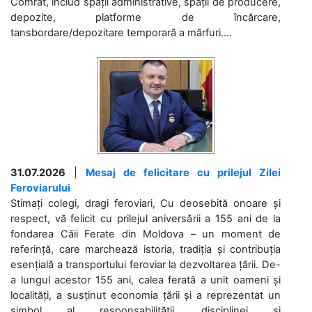
Comrat, includ spații administrative, spații de producere,
depozite, platforme de încărcare,
tansbordare/depozitare temporară a mărfuri....
31.07.2026
|
Mesaj de felicitare cu prilejul Zilei
Feroviarului
Stimați colegi, dragi feroviari, Cu deosebită onoare și
respect, vă felicit cu prilejul aniversării a 155 ani de la
fondarea Căii Ferate din Moldova – un moment de
referință, care marchează istoria, tradiția și contribuția
esențială a transportului feroviar la dezvoltarea țării. De-
a lungul acestor 155 ani, calea ferată a unit oameni și
localități, a susținut economia țării și a reprezentat un
simbol al responsabilității, disciplinei și