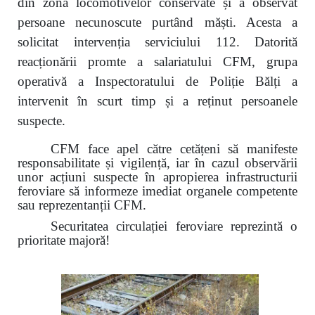
din zona locomotivelor conservate și a observat
persoane necunoscute purtând măști. Acesta a
solicitat intervenția serviciului 112. Datorită
reacționării promte a salariatului CFM, grupa
operativă a Inspectoratului de Poliție Bălți a
intervenit în scurt timp și a reținut persoanele
suspecte.
CFM face apel către cetățeni să manifeste
responsabilitate și vigilență, iar în cazul observării
unor acțiuni suspecte în apropierea infrastructurii
feroviare să informeze imediat organele competente
sau reprezentanții CFM.
Securitatea circulației feroviare reprezintă o
prioritate majoră!