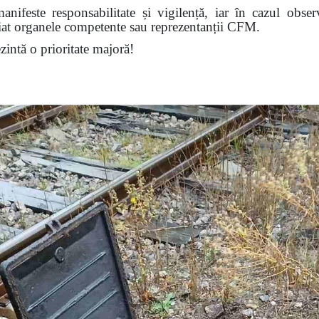
nifeste responsabilitate și vigilență, iar în cazul obser
diat organele competente sau reprezentanții CFM.
ezintă o prioritate majoră!