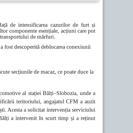
ă de intensificarea cazurilor de furt și
 altor componente esențiale, acțiuni care pot
 transportului de mărfuri.
 fost descoperită deblocarea conexiunii
ăcute secțiunile de macaz, ce poate duce la
comotive al stației Bălți–Slobozia, unde a
ficării teritoriului, angajatul CFM a auzit
 Acesta a solicitat intervenția serviciului
lți a intervenit în scurt timp și a reținut