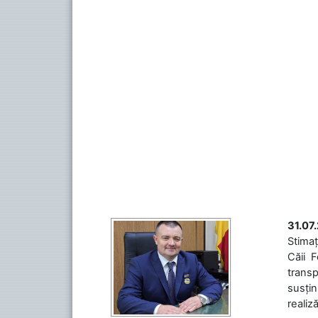
31.07
Stimaț
Căii 
transp
susțin
realiz