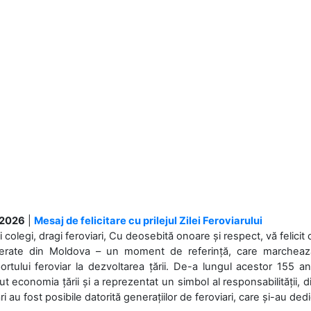
.2026
|
Mesaj de felicitare cu prilejul Zilei Feroviarului
i colegi, dragi feroviari, Cu deosebită onoare și respect, vă felicit 
Ferate din Moldova – un moment de referință, care marchează is
ortului feroviar la dezvoltarea țării. De-a lungul acestor 155 ani
ut economia țării și a reprezentat un simbol al responsabilității, d
ări au fost posibile datorită generațiilor de feroviari, care și-au ded