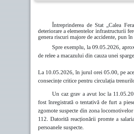
Întreprinderea de Stat „Calea Fer
deteriorare a elementelor infrastructurii fe
genera riscuri majore de accidente, pun în 
Spre exemplu, la 09.05.2026, aprox
de relee a macazului din cauza unei spargeri
La 10.05.2026, în jurul orei 05.00, pe acel
consecințe critice pentru circulația trenuril
Un caz grav a avut loc la 11.05.202
fost înregistrată o tentativă de furt a pi
zgomote suspecte din zona locomotivelor co
112. Datorită reacționării promte a salari
persoanele suspecte.