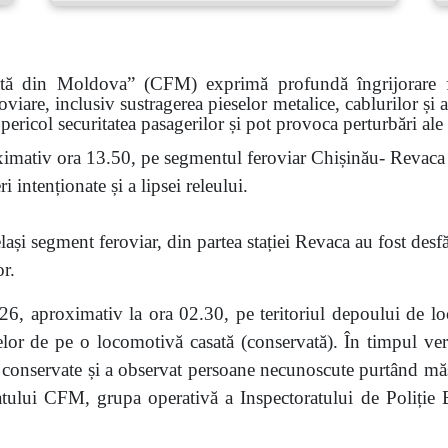
ată din Moldova” (CFM) exprimă profundă îngrijorare faț
roviare, inclusiv sustragerea pieselor metalice, cablurilor și
pericol securitatea pasagerilor și pot provoca perturbări ale
imativ ora 13.50, pe segmentul feroviar Chișinău- Revaca a
 intenționate și a lipsei releului.
ași segment feroviar, din partea stației Revaca au fost desf
or.
6, aproximativ la ora 02.30, pe teritoriul depoului de lo
eselor de pe o locomotivă casată (conservată). În timpul veri
nservate și a observat persoane necunoscute purtând măști.
atului CFM, grupa operativă a Inspectoratului de Poliție Bă