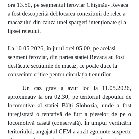
ora 13.50, pe segmentul feroviar Chișinău- Revaca
a fost descoperită deblocarea conexiunii de relee a
macazului din cauza unei spargeri intenționate și a
lipsei releului.
La 10.05.2026, în jurul orei 05.00, pe același
segment feroviar, din partea stației Revaca au fost
desfăcute secțiunile de macaz, ce poate duce la
consecințe critice pentru circulația trenurilor.
Un caz grav a avut loc la 11.05.2026,
aproximativ la ora 02.30, pe teritoriul depoului de
locomotive al stației Bălți–Slobozia, unde a fost
înregistrată o tentativă de furt a pieselor de pe o
locomotivă casată (conservată). În timpul verificării
teritoriului, angajatul CFM a auzit zgomote suspecte