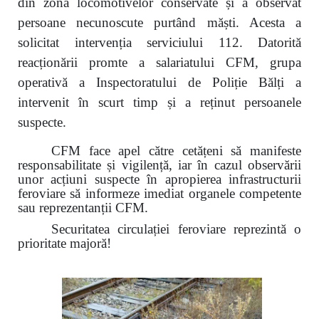
din zona locomotivelor conservate și a observat
persoane necunoscute purtând măști. Acesta a
solicitat intervenția serviciului 112. Datorită
reacționării promte a salariatului CFM, grupa
operativă a Inspectoratului de Poliție Bălți a
intervenit în scurt timp și a reținut persoanele
suspecte.
CFM face apel către cetățeni să manifeste
responsabilitate și vigilență, iar în cazul observării
unor acțiuni suspecte în apropierea infrastructurii
feroviare să informeze imediat organele competente
sau reprezentanții CFM.
Securitatea circulației feroviare reprezintă o
prioritate majoră!