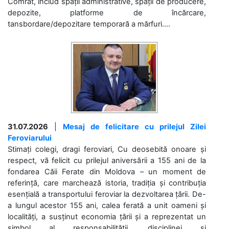
Comrat, includ spații administrative, spații de producere,
depozite, platforme de încărcare,
tansbordare/depozitare temporară a mărfuri....
31.07.2026
|
Mesaj de felicitare cu prilejul Zilei
Feroviarului
Stimați colegi, dragi feroviari, Cu deosebită onoare și
respect, vă felicit cu prilejul aniversării a 155 ani de la
fondarea Căii Ferate din Moldova – un moment de
referință, care marchează istoria, tradiția și contribuția
esențială a transportului feroviar la dezvoltarea țării. De-
a lungul acestor 155 ani, calea ferată a unit oameni și
localități, a susținut economia țării și a reprezentat un
simbol al responsabilității, disciplinei și