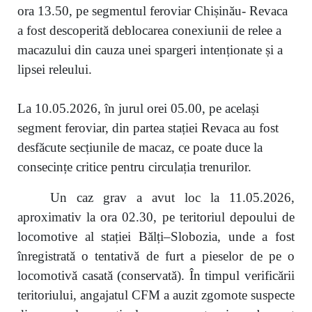
ora 13.50, pe segmentul feroviar Chișinău- Revaca
a fost descoperită deblocarea conexiunii de relee a
macazului din cauza unei spargeri intenționate și a
lipsei releului.
La 10.05.2026, în jurul orei 05.00, pe același
segment feroviar, din partea stației Revaca au fost
desfăcute secțiunile de macaz, ce poate duce la
consecințe critice pentru circulația trenurilor.
Un caz grav a avut loc la 11.05.2026,
aproximativ la ora 02.30, pe teritoriul depoului de
locomotive al stației Bălți–Slobozia, unde a fost
înregistrată o tentativă de furt a pieselor de pe o
locomotivă casată (conservată). În timpul verificării
teritoriului, angajatul CFM a auzit zgomote suspecte