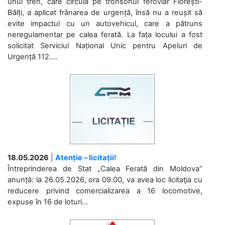
unui tren, care circula pe tronsonul feroviar Florești-
Bălți, a aplicat frânarea de urgență, însă nu a reușit să
evite impactul cu un autovehicul, care a pătruns
neregulamentar pe calea ferată. La fața locului a fost
solicitat Serviciul Național Unic pentru Apeluri de
Urgență 112....
18.05.2026
|
Atenție – licitații!
Întreprinderea de Stat „Calea Ferată din Moldova”
anunță: la 26.05.2026, ora 09.00, va avea loc licitaţia cu
reducere privind comercializarea a 16 locomotive,
expuse în 16 de loturi...