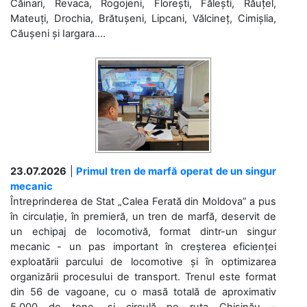
Căinari, Revaca, Rogojeni, Florești, Fălești, Răuțel,
Mateuți, Drochia, Brătușeni, Lipcani, Vălcineț, Cimișlia,
Căușeni și Iargara....
23.07.2026
|
Primul tren de marfă operat de un singur
mecanic
Întreprinderea de Stat „Calea Ferată din Moldova” a pus
în circulație, în premieră, un tren de marfă, deservit de
un echipaj de locomotivă, format dintr-un singur
mecanic - un pas important în creșterea eficienței
exploatării parcului de locomotive și în optimizarea
organizării procesului de transport. Trenul este format
din 56 de vagoane, cu o masă totală de aproximativ
5.000 de tone, și circulă pe ruta Chișinău –