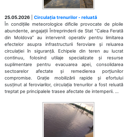
25.05.2026
|
Circulația trenurilor - reluată
În condițiile meteorologice dificile provocate de ploile
abundente, angajații Întreprinderii de Stat “Calea Ferată
din Moldova” au intervenit operativ pentru limitarea
efectelor asupra infrastructurii feroviare și reluarea
circulației în siguranță. Echipele din teren au lucrat
continuu, folosind utilaje specializate și resurse
suplimentare pentru evacuarea apei, consolidarea
sectoarelor afectate și remedierea porțiunilor
compromise. Grație mobilizării rapide și efortului
susținut al feroviarilor, circulația trenurilor a fost reluată
treptat pe principalele trasee afectate de intemperii. ...