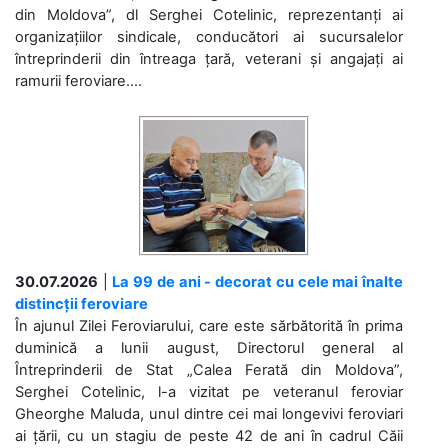
din Moldova”, dl Serghei Cotelinic, reprezentanți ai
organizațiilor sindicale, conducători ai sucursalelor
întreprinderii din întreaga țară, veterani și angajați ai
ramurii feroviare....
30.07.2026
|
La 99 de ani - decorat cu cele mai înalte
distincții feroviare
În ajunul Zilei Feroviarului, care este sărbătorită în prima
duminică a lunii august, Directorul general al
Întreprinderii de Stat „Calea Ferată din Moldova”,
Serghei Cotelinic, l-a vizitat pe veteranul feroviar
Gheorghe Maluda, unul dintre cei mai longevivi feroviari
ai țării, cu un stagiu de peste 42 de ani în cadrul Căii