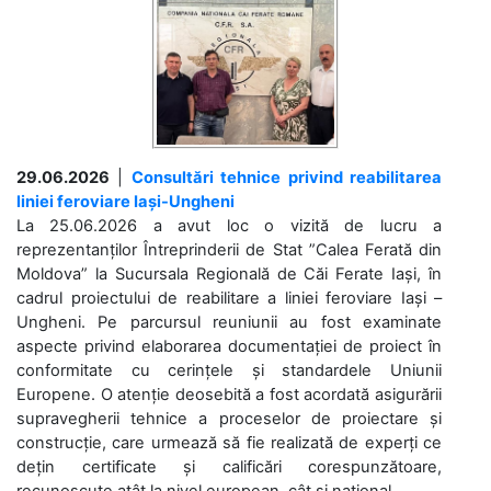
29.06.2026
|
Consultări tehnice privind reabilitarea
liniei feroviare Iași-Ungheni
La 25.06.2026 a avut loc o vizită de lucru a
reprezentanților Întreprinderii de Stat ”Calea Ferată din
Moldova” la Sucursala Regională de Căi Ferate Iași, în
cadrul proiectului de reabilitare a liniei feroviare Iași –
Ungheni. Pe parcursul reuniunii au fost examinate
aspecte privind elaborarea documentației de proiect în
conformitate cu cerințele și standardele Uniunii
Europene. O atenție deosebită a fost acordată asigurării
supravegherii tehnice a proceselor de proiectare și
construcție, care urmează să fie realizată de experți ce
dețin certificate și calificări corespunzătoare,
recunoscute atât la nivel european, cât și național. ...