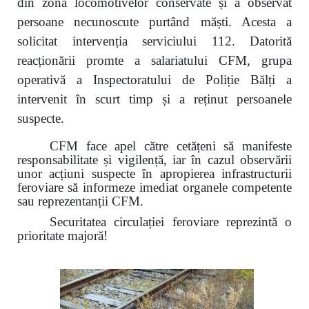
din zona locomotivelor conservate și a observat
persoane necunoscute purtând măști. Acesta a
solicitat intervenția serviciului 112. Datorită
reacționării promte a salariatului CFM, grupa
operativă a Inspectoratului de Poliție Bălți a
intervenit în scurt timp și a reținut persoanele
suspecte.
CFM face apel către cetățeni să manifeste
responsabilitate și vigilență, iar în cazul observării
unor acțiuni suspecte în apropierea infrastructurii
feroviare să informeze imediat organele competente
sau reprezentanții CFM.
Securitatea circulației feroviare reprezintă o
prioritate majoră!