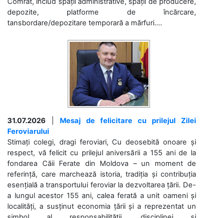
Comrat, includ spații administrative, spații de producere,
depozite, platforme de încărcare,
tansbordare/depozitare temporară a mărfuri....
31.07.2026
|
Mesaj de felicitare cu prilejul Zilei
Feroviarului
Stimați colegi, dragi feroviari, Cu deosebită onoare și
respect, vă felicit cu prilejul aniversării a 155 ani de la
fondarea Căii Ferate din Moldova – un moment de
referință, care marchează istoria, tradiția și contribuția
esențială a transportului feroviar la dezvoltarea țării. De-
a lungul acestor 155 ani, calea ferată a unit oameni și
localități, a susținut economia țării și a reprezentat un
simbol al responsabilității, disciplinei și