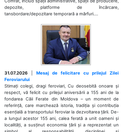
Comrat, includ spații administrative, spații de producere,
depozite, platforme de încărcare,
tansbordare/depozitare temporară a mărfuri....
31.07.2026
|
Mesaj de felicitare cu prilejul Zilei
Feroviarului
Stimați colegi, dragi feroviari, Cu deosebită onoare și
respect, vă felicit cu prilejul aniversării a 155 ani de la
fondarea Căii Ferate din Moldova – un moment de
referință, care marchează istoria, tradiția și contribuția
esențială a transportului feroviar la dezvoltarea țării. De-
a lungul acestor 155 ani, calea ferată a unit oameni și
localități, a susținut economia țării și a reprezentat un
simbol al responsabilității, disciplinei și