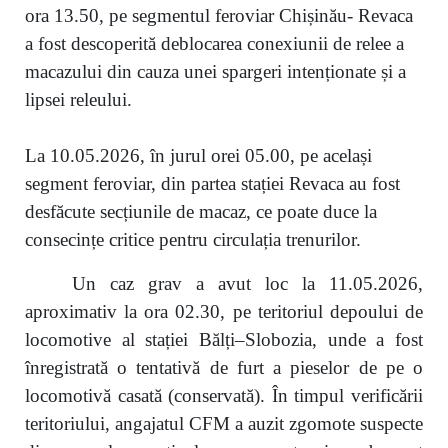
ora 13.50, pe segmentul feroviar Chișinău- Revaca
a fost descoperită deblocarea conexiunii de relee a
macazului din cauza unei spargeri intenționate și a
lipsei releului.
La 10.05.2026, în jurul orei 05.00, pe același
segment feroviar, din partea stației Revaca au fost
desfăcute secțiunile de macaz, ce poate duce la
consecințe critice pentru circulația trenurilor.
Un caz grav a avut loc la 11.05.2026,
aproximativ la ora 02.30, pe teritoriul depoului de
locomotive al stației Bălți–Slobozia, unde a fost
înregistrată o tentativă de furt a pieselor de pe o
locomotivă casată (conservată). În timpul verificării
teritoriului, angajatul CFM a auzit zgomote suspecte