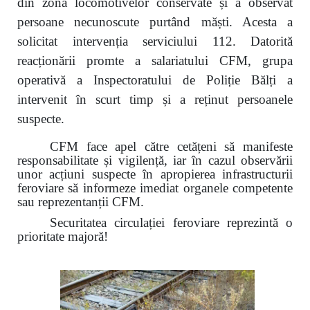
din zona locomotivelor conservate și a observat
persoane necunoscute purtând măști. Acesta a
solicitat intervenția serviciului 112. Datorită
reacționării promte a salariatului CFM, grupa
operativă a Inspectoratului de Poliție Bălți a
intervenit în scurt timp și a reținut persoanele
suspecte.
CFM face apel către cetățeni să manifeste
responsabilitate și vigilență, iar în cazul observării
unor acțiuni suspecte în apropierea infrastructurii
feroviare să informeze imediat organele competente
sau reprezentanții CFM.
Securitatea circulației feroviare reprezintă o
prioritate majoră!