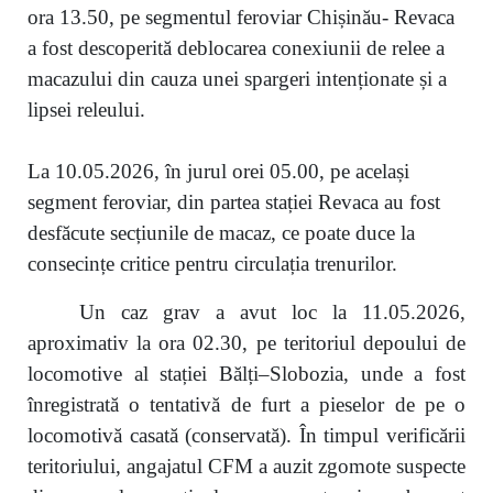
ora 13.50, pe segmentul feroviar Chișinău- Revaca
a fost descoperită deblocarea conexiunii de relee a
macazului din cauza unei spargeri intenționate și a
lipsei releului.
La 10.05.2026, în jurul orei 05.00, pe același
segment feroviar, din partea stației Revaca au fost
desfăcute secțiunile de macaz, ce poate duce la
consecințe critice pentru circulația trenurilor.
Un caz grav a avut loc la 11.05.2026,
aproximativ la ora 02.30, pe teritoriul depoului de
locomotive al stației Bălți–Slobozia, unde a fost
înregistrată o tentativă de furt a pieselor de pe o
locomotivă casată (conservată). În timpul verificării
teritoriului, angajatul CFM a auzit zgomote suspecte