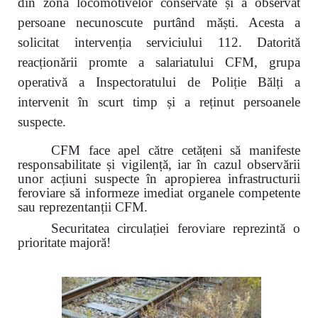
din zona locomotivelor conservate și a observat
persoane necunoscute purtând măști. Acesta a
solicitat intervenția serviciului 112. Datorită
reacționării promte a salariatului CFM, grupa
operativă a Inspectoratului de Poliție Bălți a
intervenit în scurt timp și a reținut persoanele
suspecte.
CFM face apel către cetățeni să manifeste
responsabilitate și vigilență, iar în cazul observării
unor acțiuni suspecte în apropierea infrastructurii
feroviare să informeze imediat organele competente
sau reprezentanții CFM.
Securitatea circulației feroviare reprezintă o
prioritate majoră!