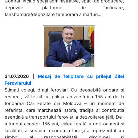
Comrat, includ spații administrative, spații de producere,
depozite, platforme de încărcare,
tansbordare/depozitare temporară a mărfuri....
31.07.2026
|
Mesaj de felicitare cu prilejul Zilei
Feroviarului
Stimați colegi, dragi feroviari, Cu deosebită onoare și
respect, vă felicit cu prilejul aniversării a 155 ani de la
fondarea Căii Ferate din Moldova – un moment de
referință, care marchează istoria, tradiția și contribuția
esențială a transportului feroviar la dezvoltarea țării. De-
a lungul acestor 155 ani, calea ferată a unit oameni și
localități, a susținut economia țării și a reprezentat un
simbol al responsabilității, disciplinei și