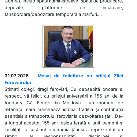
Comrat, includ spații administrative, spații de producere,
depozite, platforme de încărcare,
tansbordare/depozitare temporară a mărfuri....
31.07.2026
|
Mesaj de felicitare cu prilejul Zilei
Feroviarului
Stimați colegi, dragi feroviari, Cu deosebită onoare și
respect, vă felicit cu prilejul aniversării a 155 ani de la
fondarea Căii Ferate din Moldova – un moment de
referință, care marchează istoria, tradiția și contribuția
esențială a transportului feroviar la dezvoltarea țării. De-
a lungul acestor 155 ani, calea ferată a unit oameni și
localități, a susținut economia țării și a reprezentat un
simbol al responsabilității, disciplinei și