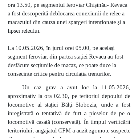
ora 13.50, pe segmentul feroviar Chișinău- Revaca
a fost descoperită deblocarea conexiunii de relee a
macazului din cauza unei spargeri intenționate și a
lipsei releului.
La 10.05.2026, în jurul orei 05.00, pe același
segment feroviar, din partea stației Revaca au fost
desfăcute secțiunile de macaz, ce poate duce la
consecințe critice pentru circulația trenurilor.
Un caz grav a avut loc la 11.05.2026,
aproximativ la ora 02.30, pe teritoriul depoului de
locomotive al stației Bălți–Slobozia, unde a fost
înregistrată o tentativă de furt a pieselor de pe o
locomotivă casată (conservată). În timpul verificării
teritoriului, angajatul CFM a auzit zgomote suspecte