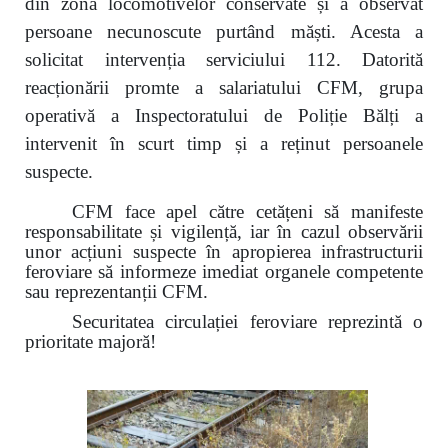
din zona locomotivelor conservate și a observat
persoane necunoscute purtând măști. Acesta a
solicitat intervenția serviciului 112. Datorită
reacționării promte a salariatului CFM, grupa
operativă a Inspectoratului de Poliție Bălți a
intervenit în scurt timp și a reținut persoanele
suspecte.
CFM face apel către cetățeni să manifeste
responsabilitate și vigilență, iar în cazul observării
unor acțiuni suspecte în apropierea infrastructurii
feroviare să informeze imediat organele competente
sau reprezentanții CFM.
Securitatea circulației feroviare reprezintă o
prioritate majoră!