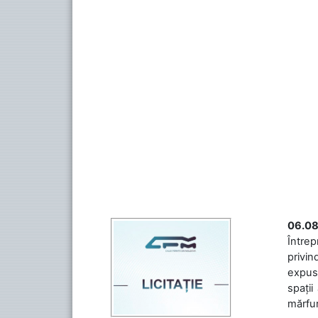
06.08
Întrep
privin
expuse
spații
mărfuri