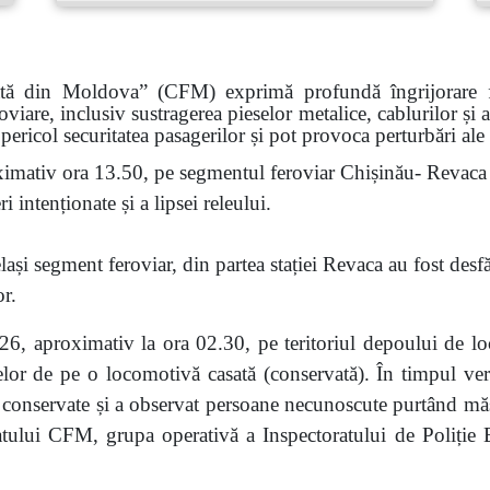
ată din Moldova” (CFM) exprimă profundă îngrijorare faț
roviare, inclusiv sustragerea pieselor metalice, cablurilor și
pericol securitatea pasagerilor și pot provoca perturbări ale
imativ ora 13.50, pe segmentul feroviar Chișinău- Revaca a
 intenționate și a lipsei releului.
ași segment feroviar, din partea stației Revaca au fost desf
or.
6, aproximativ la ora 02.30, pe teritoriul depoului de lo
eselor de pe o locomotivă casată (conservată). În timpul veri
nservate și a observat persoane necunoscute purtând măști.
atului CFM, grupa operativă a Inspectoratului de Poliție Bă