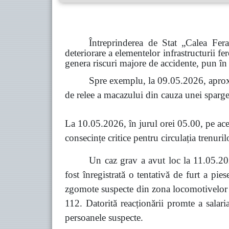
Întreprinderea de Stat „Calea Fer
deteriorare a elementelor infrastructurii fe
genera riscuri majore de accidente, pun în 
Spre exemplu, la 09.05.2026, aprox
de relee a macazului din cauza unei spargeri
La 10.05.2026, în jurul orei 05.00, pe acel
consecințe critice pentru circulația trenuril
Un caz grav a avut loc la 11.05.202
fost înregistrată o tentativă de furt a pi
zgomote suspecte din zona locomotivelor co
112. Datorită reacționării promte a salari
persoanele suspecte.