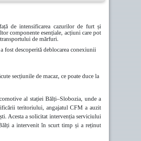
ă de intensificarea cazurilor de furt și
 altor componente esențiale, acțiuni care pot
 transportului de mărfuri.
 fost descoperită deblocarea conexiunii
ăcute secțiunile de macaz, ce poate duce la
comotive al stației Bălți–Slobozia, unde a
ficării teritoriului, angajatul CFM a auzit
 Acesta a solicitat intervenția serviciului
lți a intervenit în scurt timp și a reținut