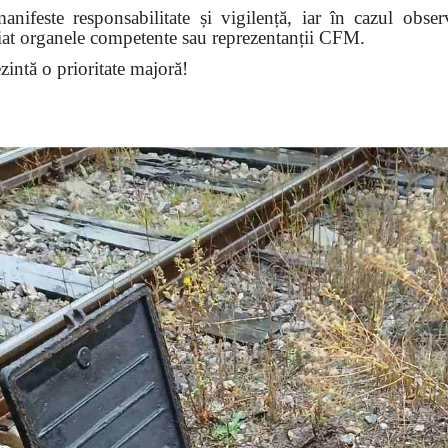
nifeste responsabilitate și vigilență, iar în cazul obser
diat organele competente sau reprezentanții CFM.
ezintă o prioritate majoră!