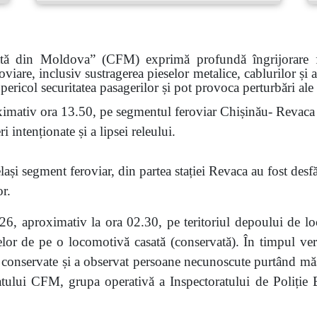
ată din Moldova” (CFM) exprimă profundă îngrijorare faț
roviare, inclusiv sustragerea pieselor metalice, cablurilor și
pericol securitatea pasagerilor și pot provoca perturbări ale
imativ ora 13.50, pe segmentul feroviar Chișinău- Revaca a
 intenționate și a lipsei releului.
ași segment feroviar, din partea stației Revaca au fost desf
or.
6, aproximativ la ora 02.30, pe teritoriul depoului de lo
eselor de pe o locomotivă casată (conservată). În timpul veri
nservate și a observat persoane necunoscute purtând măști.
atului CFM, grupa operativă a Inspectoratului de Poliție Bă