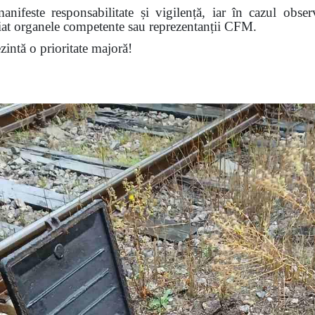
nifeste responsabilitate și vigilență, iar în cazul obser
diat organele competente sau reprezentanții CFM.
ezintă o prioritate majoră!