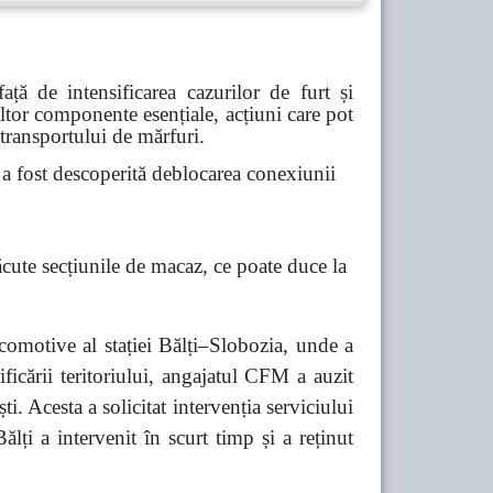
ă de intensificarea cazurilor de furt și
 altor componente esențiale, acțiuni care pot
 transportului de mărfuri.
 fost descoperită deblocarea conexiunii
ăcute secțiunile de macaz, ce poate duce la
comotive al stației Bălți–Slobozia, unde a
ficării teritoriului, angajatul CFM a auzit
 Acesta a solicitat intervenția serviciului
lți a intervenit în scurt timp și a reținut