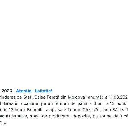
.2026
|
Atenție – licitație!
rinderea de Stat „Calea Ferată din Moldova” anunță: la 11.08.2026,
d darea în locațiune, pe un termen de până la 3 ani, a 13 bunuri
 în 13 loturi. Bunurile, amplasate în mun.Chișinău, mun.Bălți și 
 administrative, spații de producere, depozite, platforme de în
....