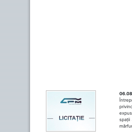
06.08
Întrep
privin
expuse
spații
mărfuri