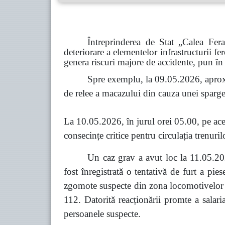
Întreprinderea de Stat „Calea Fer
deteriorare a elementelor infrastructurii fe
genera riscuri majore de accidente, pun în 
Spre exemplu, la 09.05.2026, aprox
de relee a macazului din cauza unei spargeri
La 10.05.2026, în jurul orei 05.00, pe acel
consecințe critice pentru circulația trenuril
Un caz grav a avut loc la 11.05.202
fost înregistrată o tentativă de furt a pi
zgomote suspecte din zona locomotivelor co
112. Datorită reacționării promte a salari
persoanele suspecte.