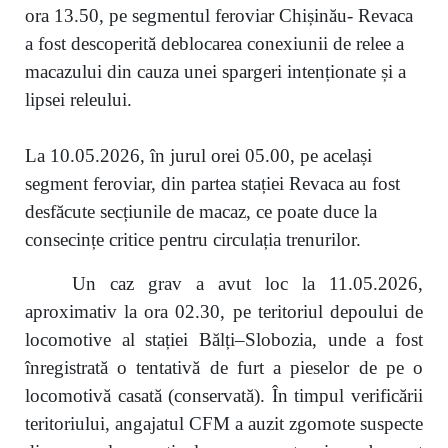
ora 13.50, pe segmentul feroviar Chișinău- Revaca
a fost descoperită deblocarea conexiunii de relee a
macazului din cauza unei spargeri intenționate și a
lipsei releului.
La 10.05.2026, în jurul orei 05.00, pe același
segment feroviar, din partea stației Revaca au fost
desfăcute secțiunile de macaz, ce poate duce la
consecințe critice pentru circulația trenurilor.
Un caz grav a avut loc la 11.05.2026,
aproximativ la ora 02.30, pe teritoriul depoului de
locomotive al stației Bălți–Slobozia, unde a fost
înregistrată o tentativă de furt a pieselor de pe o
locomotivă casată (conservată). În timpul verificării
teritoriului, angajatul CFM a auzit zgomote suspecte