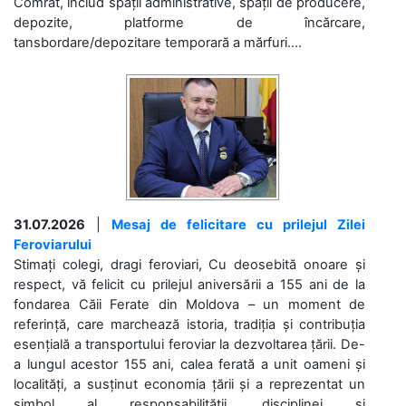
Comrat, includ spații administrative, spații de producere,
depozite, platforme de încărcare,
tansbordare/depozitare temporară a mărfuri....
31.07.2026
|
Mesaj de felicitare cu prilejul Zilei
Feroviarului
Stimați colegi, dragi feroviari, Cu deosebită onoare și
respect, vă felicit cu prilejul aniversării a 155 ani de la
fondarea Căii Ferate din Moldova – un moment de
referință, care marchează istoria, tradiția și contribuția
esențială a transportului feroviar la dezvoltarea țării. De-
a lungul acestor 155 ani, calea ferată a unit oameni și
localități, a susținut economia țării și a reprezentat un
simbol al responsabilității, disciplinei și