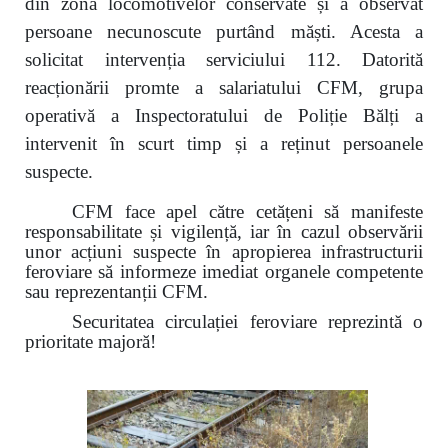
din zona locomotivelor conservate și a observat
persoane necunoscute purtând măști. Acesta a
solicitat intervenția serviciului 112. Datorită
reacționării promte a salariatului CFM, grupa
operativă a Inspectoratului de Poliție Bălți a
intervenit în scurt timp și a reținut persoanele
suspecte.
CFM face apel către cetățeni să manifeste
responsabilitate și vigilență, iar în cazul observării
unor acțiuni suspecte în apropierea infrastructurii
feroviare să informeze imediat organele competente
sau reprezentanții CFM.
Securitatea circulației feroviare reprezintă o
prioritate majoră!